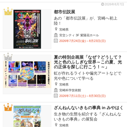
2026年8月7日
都市伝説展
あの「都市伝説展」が、宮崎へ初上
陸！
宮崎県
宮交シティ 3F 紫陽花ホール
2026年7月24日(金)～8月23日(日)
夏の特別企画展「なぜ？どうして？
光と色のふしぎな世界～この夏、光
の正体を探しに行こう！～」
虹が作れるライトや偏光アートなどで
光や色について学べる
宮崎県
宮崎科学技術館
2026年7月11日(土)～8月30日(日)
ざんねんないきもの事典 in みやはく
生き物の生態を紹介する『ざんねんな
いきもの事典』の展覧会
宮崎県