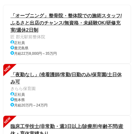
「オープニング」整骨院・整体院での施術スタッフ/
ふるさと出店のチャンス/無資格・未経験OK/研修充
実/週休2日制
匠 郡元駅前整体院
正社員
鹿児島県
月給22万8,000円～35万円
NEW
「夜勤なし」/准看護師/常勤/日勤のみ/保育園/土日休
み可
きらら保育園
正社員
熊本県
月給20万円～24万円
NEW
臨床工学技士/非常勤・週3日以上/診療所/年齢不問/産
休・育休実績あり