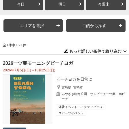
今日
明日
今週末
エリアを選択
目的から探す
全1件中1〜1件
もっと詳しい条件で絞り込む
2026一ツ葉モーニングビーチヨガ
2026年7月5日(日)～10月25日(日)
ビーチヨガを日常に
宮崎県
宮崎市
みやざき臨海公園 サンビーチ一ツ葉 南ビ
ーチ
体験イベント・アクティビティ
スポーツイベント