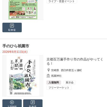
ライブ・音楽イベント
駐車場
手のひら祇園市
2026年8月11日(火)
京都百万遍手作り市の作品がやってく
る！
宮崎県
西臼杵郡五ヶ瀬町
祇園神社
入場無料
展示会
フリーマーケット
入場無料
駐車場