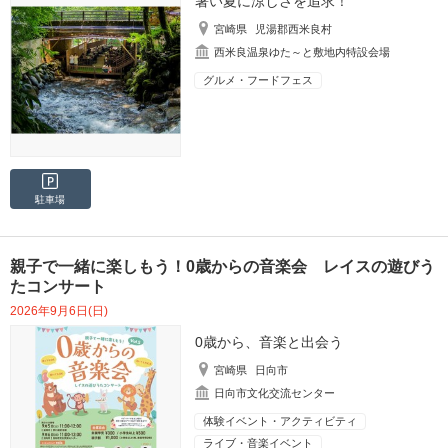
暑い夏に涼しさを追求！
宮崎県
児湯郡西米良村
西米良温泉ゆた～と敷地内特設会場
グルメ・フードフェス
駐車場
親子で一緒に楽しもう！0歳からの音楽会 レイスの遊びう
たコンサート
2026年9月6日(日)
0歳から、音楽と出会う
宮崎県
日向市
日向市文化交流センター
体験イベント・アクティビティ
ライブ・音楽イベント