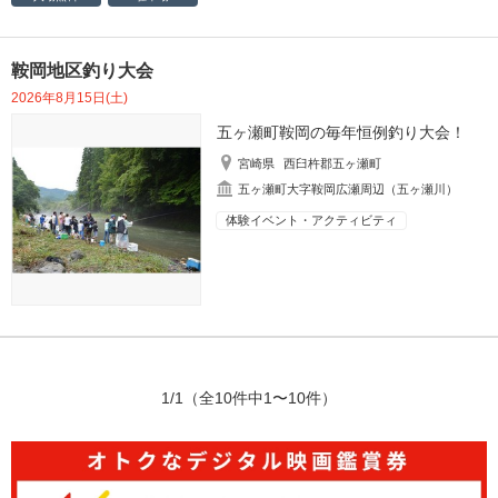
鞍岡地区釣り大会
2026年8月15日(土)
五ヶ瀬町鞍岡の毎年恒例釣り大会！
宮崎県
西臼杵郡五ヶ瀬町
五ヶ瀬町大字鞍岡広瀬周辺（五ヶ瀬川）
体験イベント・アクティビティ
1/1
（全10件中1〜10件）