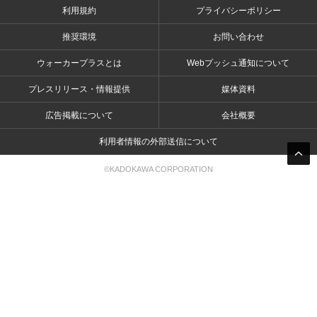
利用規約
プライバシーポリシー
推奨環境
お問い合わせ
ウォーカープラスとは
Webプッシュ通知について
プレスリリース・情報提供
媒体資料
広告掲載について
会社概要
利用者情報の外部送信について
©KADOKAWA CORPORATION