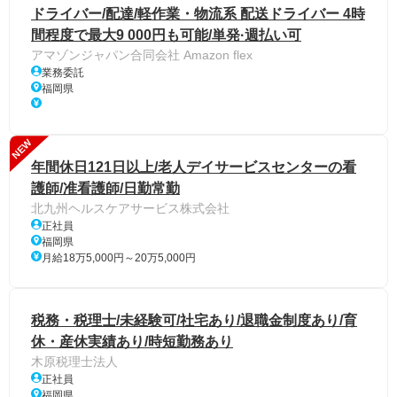
ドライバー/配達/軽作業・物流系 配送ドライバー 4時
間程度で最大9 000円も可能/単発·週払い可
アマゾンジャパン合同会社 Amazon flex
業務委託
福岡県
NEW
年間休日121日以上/老人デイサービスセンターの看
護師/准看護師/日勤常勤
北九州ヘルスケアサービス株式会社
正社員
福岡県
月給18万5,000円～20万5,000円
税務・税理士/未経験可/社宅あり/退職金制度あり/育
休・産休実績あり/時短勤務あり
木原税理士法人
正社員
福岡県