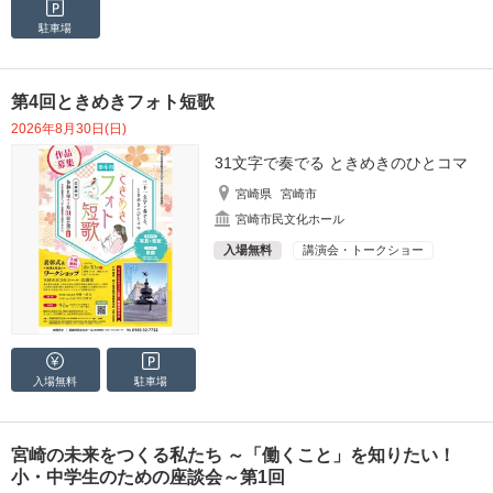
駐車場
第4回ときめきフォト短歌
2026年8月30日(日)
31文字で奏でる ときめきのひとコマ
宮崎県
宮崎市
宮崎市民文化ホール
入場無料
講演会・トークショー
入場無料
駐車場
宮崎の未来をつくる私たち ～「働くこと」を知りたい！
小・中学生のための座談会～第1回