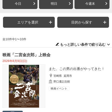
今日
明日
今週末
エリアを選択
目的から探す
全10件中1〜10件
もっと詳しい条件で絞り込む
映画「二宮金次郎」上映会
2026年8月9日(日)
また、この男の出番がやってきた！
宮崎県
延岡市
野口遵記念館
映画イベント