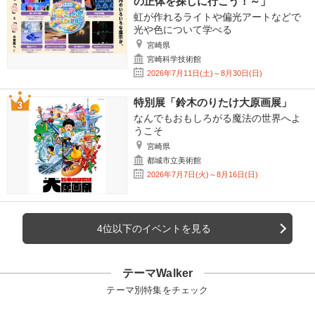
の正体を探しに行こう！～」
虹が作れるライトや偏光アートなどで
光や色について学べる
宮崎県
宮崎科学技術館
2026年7月11日(土)～8月30日(日)
特別展「鈴木のりたけ大原画展」
なんでもおもしろがる魔法の世界へよ
うこそ
宮崎県
都城市立美術館
2026年7月7日(火)～8月16日(日)
4位以下のイベントを見る
テーマWalker
テーマ別特集をチェック