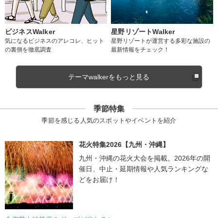
ビジネスWalker
星野リゾートWalker
気になるビジネスのアレコレ、ヒット
星野リゾートが運営する多彩な施設の
の裏側を徹底調査
最新情報をチェック！
テーマwalkerをもっと見る
季節特集
季節を感じる人気のスポットやイベントを紹介
花火特集2026【九州・沖縄】
九州・沖縄の花火大会を掲載。2026年の開
催日、中止・延期情報や人気ランキングな
どをお届け！