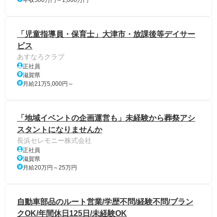
「児童指導員・保育士」大津市・放課後等デイサー
ビス
あすなろクラブ
正社員
滋賀県
月給21万5,000円～
「地域イベントの企画運営も」未経験から葬祭アシ
スタントになりませんか
長浜セレモニー株式会社
正社員
滋賀県
月給20万円～25万円
自動車部品のルート営業/学歴不問/経験不問/ブラン
クOK/年間休日125日/未経験OK