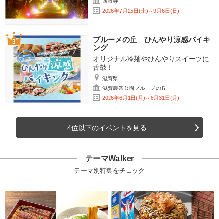
西教寺
2026年7月25日(土)～9月6日(日)
ブルーメの丘 ひんやり涼感バイキ
ング
オリジナル冷麺やひんやりスイーツに
舌鼓！
滋賀県
滋賀農業公園ブルーメの丘
2026年6月1日(月)～8月31日(月)
4位以下のイベントを見る
テーマWalker
テーマ別特集をチェック