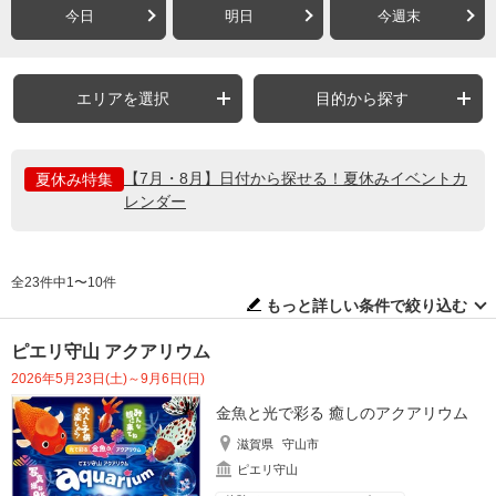
今日
明日
今週末
エリアを選択
目的から探す
【7月・8月】日付から探せる！夏休みイベントカ
夏休み特集
レンダー
全23件中1〜10件
もっと詳しい条件で絞り込む
ピエリ守山 アクアリウム
2026年5月23日(土)～9月6日(日)
金魚と光で彩る 癒しのアクアリウム
滋賀県
守山市
ピエリ守山