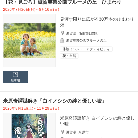
【花・見ごろ】滋賀農業公園ブルーメの丘 ひまわり
2026年7月20日(月)～8月16日(日)
見渡す限りに広がる30万本のひまわり
畑
滋賀県
蒲生郡日野町
滋賀農業公園ブルーメの丘
体験イベント・アクティビティ
花・自然
駐車場
米原奇譚謎解き「白イノシシの絆と優しい嘘」
2026年8月1日(土)～11月29日(日)
米原奇譚謎解き 白イノシシの絆と優し
い嘘
滋賀県
米原市