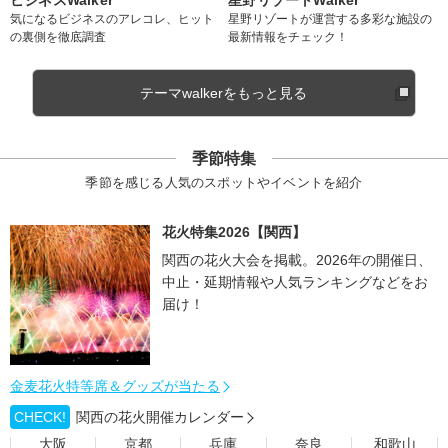
ビジネスWalker
星野リゾートWalker
気になるビジネスのアレコレ、ヒット
星野リゾートが運営する多彩な施設の
の裏側を徹底調査
最新情報をチェック！
テーマwalkerをもっと見る
季節特集
季節を感じる人気のスポットやイベントを紹介
花火特集2026【関西】
関西の花火大会を掲載。2026年の開催日、
中止・延期情報や人気ランキングなどをお
届け！
金麦花火特等席＆グッズが当たる
CHECK!
関西の花火開催カレンダー
大阪
京都
兵庫
奈良
和歌山