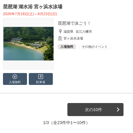
琵琶湖 湖水浴 宮ヶ浜水泳場
2026年7月18日(土)～8月23日(日)
琵琶湖で泳ごう！
滋賀県
近江八幡市
宮ヶ浜水泳場
入場無料
その他のイベント
入場無料
駐車場
次の10件
1/3
（全23件中1〜10件）