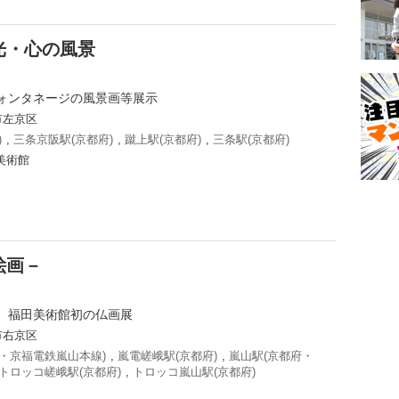
光・心の風景
ォンタネージの風景画等展示
市左京区
)
,
三条京阪駅(京都府)
,
蹴上駅(京都府)
,
三条駅(京都府)
美術館
絵画－
 福田美術館初の仏画展
市右京区
・京福電鉄嵐山本線)
,
嵐電嵯峨駅(京都府)
,
嵐山駅(京都府・
トロッコ嵯峨駅(京都府)
,
トロッコ嵐山駅(京都府)