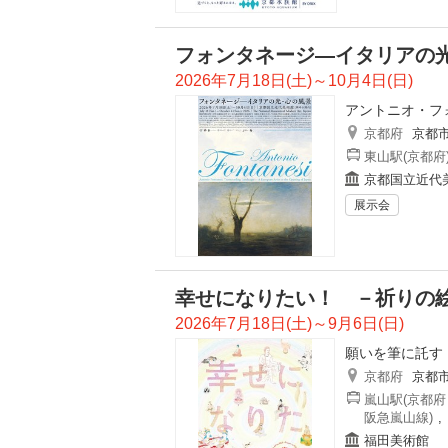
フォンタネージ—イタリアの
2026年7月18日(土)～10月4日(日)
アントニオ・フ
京都府
京都
東山駅(京都府
京都国立近代
展示会
幸せになりたい！ －祈りの
2026年7月18日(土)～9月6日(日)
願いを筆に託す
京都府
京都
嵐山駅(京都府
阪急嵐山線)
,
福田美術館