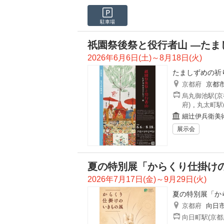
駐車場
祇園祭後祭と役行者山 ―たま
2026年6月6日(土)～8月18日(火)
たましずめの祈
京都府
京都
烏丸御池駅(京
府)
,
丸太町駅
細辻伊兵衛美
展示会
夏の特別展「からくり仕掛け
2026年7月17日(金)～9月29日(火)
夏の特別展「か
京都府
向日
向日町駅(京都