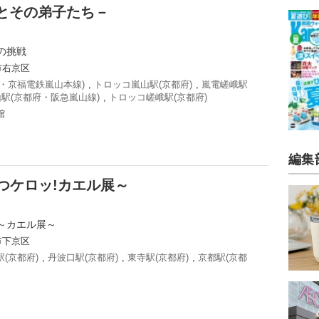
とその弟子たち－
の挑戦
市右京区
・京福電鉄嵐山本線)
,
トロッコ嵐山駅(京都府)
,
嵐電嵯峨駅
駅(京都府・阪急嵐山線)
,
トロッコ嵯峨駅(京都府)
館
編集
つケロッ!カエル展～
～カエル展～
市下京区
(京都府)
,
丹波口駅(京都府)
,
東寺駅(京都府)
,
京都駅(京都