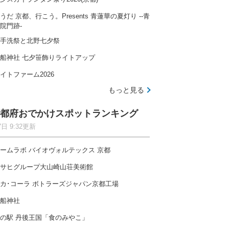
うだ 京都、行こう。Presents 青蓮華の夏灯り --青
院門跡-
手洗祭と北野七夕祭
船神社 七夕笹飾りライトアップ
イトファーム2026
もっと見る
都府おでかけスポットランキング
7日 9:32更新
ームラボ バイオヴォルテックス 京都
サヒグループ大山崎山荘美術館
カ･コーラ ボトラーズジャパン京都工場
船神社
の駅 丹後王国「食のみやこ」