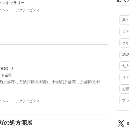
ョンギャラリー
イベント・アクティビティ
夏
ビ
水
20
七
OOOL！
市下京区
リ
(京都府)
,
丹波口駅(京都府)
,
東寺駅(京都府)
,
京都駅(京都
お
プ
イベント・アクティビティ
ガの処方箋展