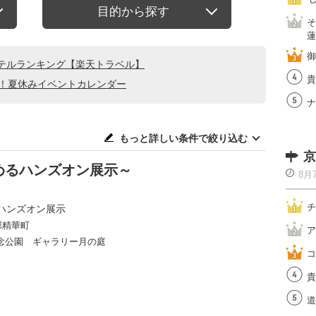
目的から探す
そ
蓮
御
テルランキング【楽天トラベル】
貴
る！夏休みイベントカレンダー
ナ
もっと詳しい条件で絞り込む
京
めるハンズオン展示～
8月
チ
ハンズオン展示
郡精華町
ア
念公園 ギャラリー月の庭
コ
貴
道