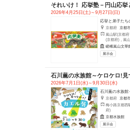
それいけ！ 応挙塾－円山応挙
2026年4月25日(土)～9月27日(日)
応挙と弟子たち
京都府
京都
嵐山駅(京都府
(京都府)
,
嵐山
嵯峨嵐山文華
展示会
石川薫の水族館～ケロケロ!見
2026年7月1日(水)～9月30日(水)
石川薫の水族館
京都府
京都
梅小路京都西駅
府)
京都水族館
展示会