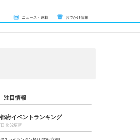
ニュース・連載
おでかけ情報
注目情報
都府イベントランキング
7日 9:32更新
夕スカイランタン祭り2026(京都)