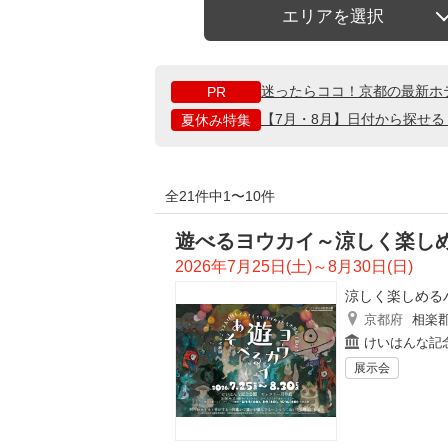
エリアを選択
迷ったらココ！京都の最新ホ
PR
【7月・8月】日付から探せ
夏休み特集
全21件中1〜10件
遊べるヨウカイ～涼しく楽し
2026年7月25日(土)～8月30日(日)
涼しく楽しめる
京都府
相楽
けいはんな記
展示会