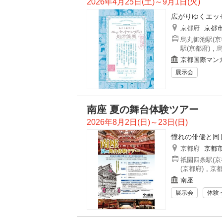
2026年4月25日(土)～9月1日(火)
広がりゆくエッ
京都府
京都
烏丸御池駅(京
駅(京都府)
,
烏
京都国際マン
展示会
南座 夏の舞台体験ツアー
2026年8月2日(日)～23日(日)
憧れの俳優と同
京都府
京都
祇園四条駅(京
(京都府)
,
京都
南座
展示会
体験