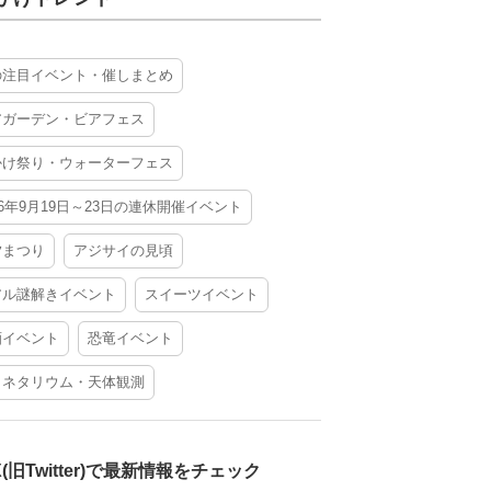
の注目イベント・催しまとめ
アガーデン・ビアフェス
かけ祭り・ウォーターフェス
26年9月19日～23日の連休開催イベント
夕まつり
アジサイの見頃
アル謎解きイベント
スイーツイベント
酒イベント
恐竜イベント
ラネタリウム・天体観測
X(旧Twitter)で最新情報をチェック