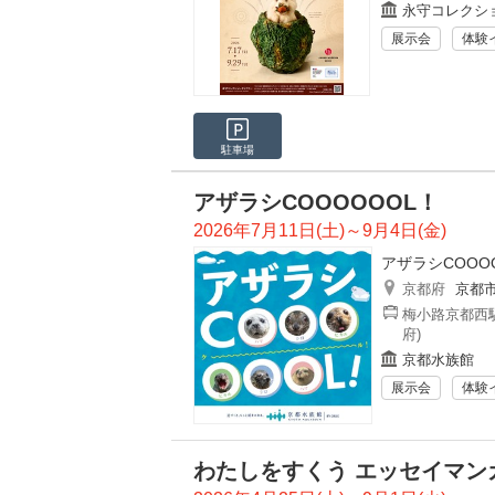
永守コレクシ
展示会
体験
駐車場
アザラシCOOOOOOL！
2026年7月11日(土)～9月4日(金)
アザラシCOOO
京都府
京都
梅小路京都西駅
府)
京都水族館
展示会
体験
わたしをすくう エッセイマン