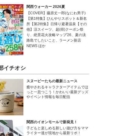
関西ウォーカー 2026夏
【COVER】藤原丈一郎(なにわ男子)
【第1特集】ひんやりスポット＆新名
所【第2特集】日帰り避暑温泉【その
他】涼スイーツ、超(得)クーポン祭
り、絶景花火攻略マップ'26、夏の淡
路島でしたいこと、ラーメン新店
NEWS ほか
部イチオシ
スヌーピーたちの最新ニュース
癒やされるキャラクターアイテムでほ
っと一息つこう！かわいい最新グッズ
やイベント情報を毎日配信
関西のイオンモールで新発見！
子どもと楽しめる新しい遊び方をママ
ライター達が現地から最新リポ！