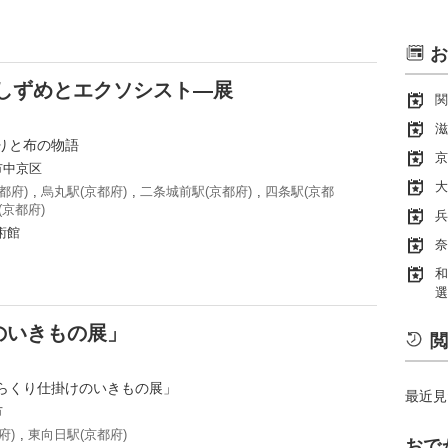
お
しずめとエクソシスト―展
関
滋
りと布の物語
京
市中京区
大
都府)
,
烏丸駅(京都府)
,
二条城前駅(京都府)
,
四条駅(京都
(京都府)
兵
術館
奈
和
選
のいきもの展」
閲
らくり仕掛けのいきもの展」
最近見
市
府)
,
東向日駅(京都府)
おで