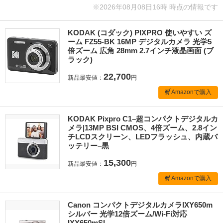
※2026年08月08日16時 時点の情報です
KODAK (コダック) PIXPRO 使いやすい ズ
ーム FZ55-BK 16MP デジタルカメラ 光学5
倍ズーム 広角 28mm 2.7インチ液晶画面 (ブ
ラック)
22,700
新品最安値：
円
Amazonで購入
KODAK Pixpro C1–超コンパクトデジタルカ
メラ|13MP BSI CMOS、4倍ズーム、2.8イン
チLCDスクリーン、LEDフラッシュ、内蔵バ
ッテリー–黒
15,300
新品最安値：
円
Amazonで購入
Canon コンパクトデジタルカメラIXY650m
シルバー 光学12倍ズーム/Wi-Fi対応
IXY650mSL