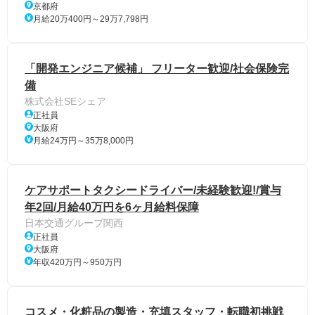
京都府
月給20万400円～29万7,798円
「開発エンジニア候補」 フリーター歓迎/社会保険完
備
株式会社SEシェア
正社員
大阪府
月給24万円～35万8,000円
ケアサポートタクシードライバー/未経験歓迎!/賞与
年2回/月給40万円を6ヶ月給料保障
日本交通グループ関西
正社員
大阪府
年収420万円～950万円
コスメ・化粧品の製造・充填スタッフ・転職初挑戦