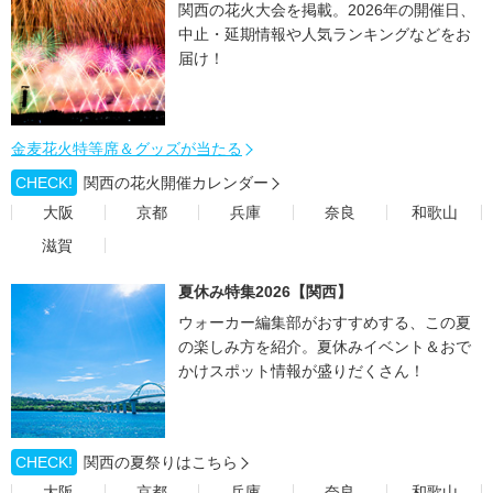
関西の花火大会を掲載。2026年の開催日、
中止・延期情報や人気ランキングなどをお
届け！
金麦花火特等席＆グッズが当たる
CHECK!
関西の花火開催カレンダー
大阪
京都
兵庫
奈良
和歌山
滋賀
夏休み特集2026【関西】
ウォーカー編集部がおすすめする、この夏
の楽しみ方を紹介。夏休みイベント＆おで
かけスポット情報が盛りだくさん！
CHECK!
関西の夏祭りはこちら
大阪
京都
兵庫
奈良
和歌山