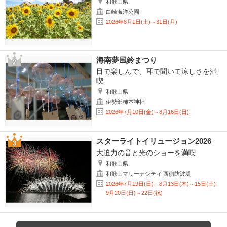
和歌山県
白崎海洋公園
2026年8月1日(土)～31日(月)
海南夢風鈴まつり
目で楽しんで、耳で聞いて涼しさを満
喫
和歌山県
伊勢部柿本神社
2026年7月10日(金)～8月16日(日)
スターライトイリュージョン2026
大迫力の音と光のショーを満喫
和歌山県
和歌山マリーナシティ 西側防波堤
2026年7月19日(日)、8月13日(木)～15日(土)、
9月20日(日)～22日(祝)