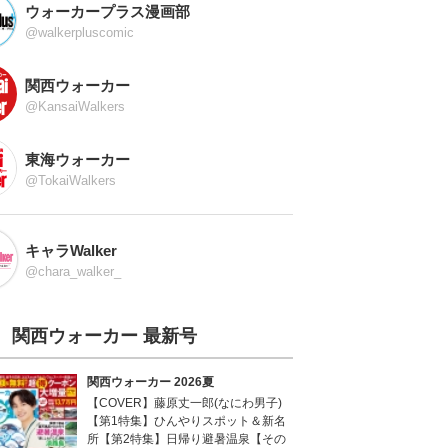
ウォーカープラス漫画部
@walkerpluscomic
関西ウォーカー
@KansaiWalkers
東海ウォーカー
@TokaiWalkers
キャラWalker
@chara_walker_
関西ウォーカー 最新号
関西ウォーカー 2026夏
【COVER】藤原丈一郎(なにわ男子)
【第1特集】ひんやりスポット＆新名
所【第2特集】日帰り避暑温泉【その