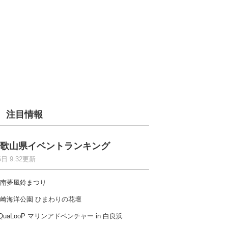
注目情報
歌山県イベントランキング
6日 9:32更新
南夢風鈴まつり
崎海洋公園 ひまわりの花壇
QuaLooP マリンアドベンチャー in 白良浜