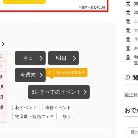
関
滋
京
大
兵
月
奈
日
和
今日
明日
選
2
よく使われる検索条件
今週末
9
閲
16
8月すべてのイベント
最近見
23
30
花イベント
体験イベント
おで
物産展・観光フェア
祭り
夏