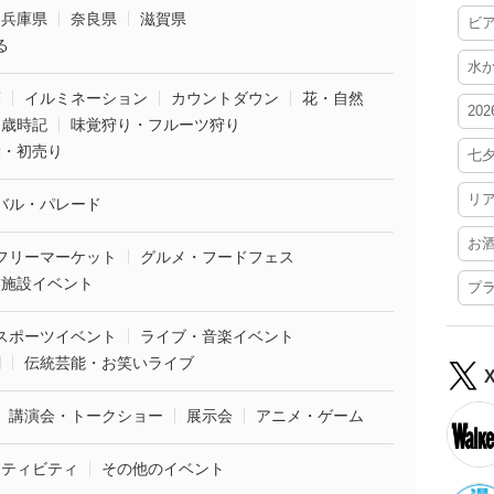
兵庫県
奈良県
滋賀県
ビ
る
水
葉
イルミネーション
カウントダウン
花・自然
20
・歳時記
味覚狩り・フルーツ狩り
袋・初売り
七
リ
バル・パレード
お
フリーマーケット
グルメ・フードフェス
業施設イベント
プ
スポーツイベント
ライブ・音楽イベント
劇
伝統芸能・お笑いライブ
講演会・トークショー
展示会
アニメ・ゲーム
クティビティ
その他のイベント