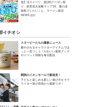
他】涼スイーツ、超(得)クーポン祭
り、絶景花火攻略マップ'26、夏の淡
路島でしたいこと、ラーメン新店
NEWS ほか
部イチオシ
スヌーピーたちの最新ニュース
癒やされるキャラクターアイテムでほ
っと一息つこう！かわいい最新グッズ
やイベント情報を毎日配信
関西のイオンモールで新発見！
子どもと楽しめる新しい遊び方をママ
ライター達が現地から最新リポ！