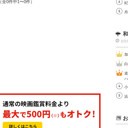
1（全0件中1〜0件）
紀
丹
和
8月
加
白
道
ハ
小
浜
お