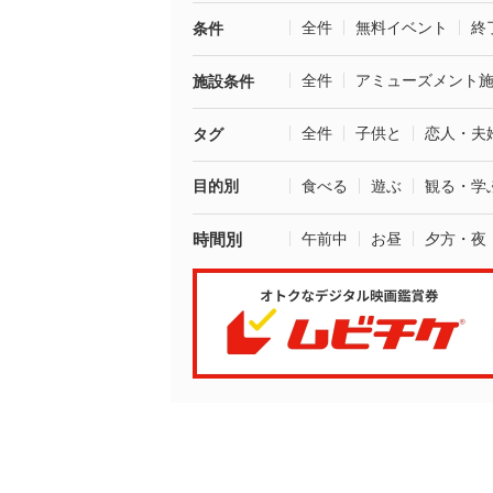
全件
無料イベント
終
条件
全件
アミューズメント
施設条件
全件
子供と
恋人・夫
タグ
目的別
食べる
遊ぶ
観る・学
時間別
午前中
お昼
夕方・夜