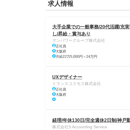
求人情報
大手企業での一般事務/20代活躍/充
し/昇給・賞与あり
マンパワーグループ株式会社
正社員
大阪府
月給22万5,000円～24万円
UXデザイナー
トランスコスモス株式会社
正社員
大阪府
経理/年休130日/完全週休2日制/神戸
株式会社S Accounting Service