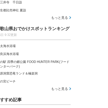
三井寺 千日詣
生都比売神社 夏詣
もっと見る
歌山県おでかけスポットランキング
6日 9:32更新
太海水浴場
良浜海水浴場
の駅 四季の郷公園 FOOD HUNTER PARK(フード
ンターパーク)
原洞窟恐竜ランド＆極楽洞
の宮ビーチ
もっと見る
すすめ記事