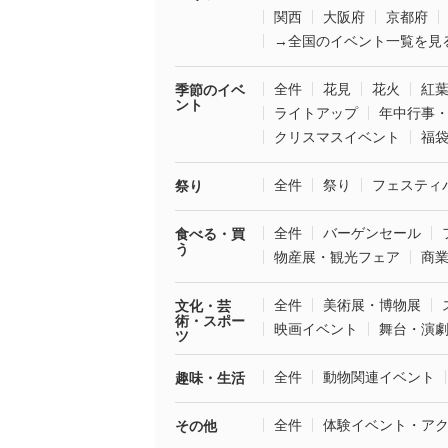
関西
大阪府
京都府
→全国のイベント一覧を見
全件
花見
花火
紅
季節のイベ
ント
ライトアップ
年中行事
クリスマスイベント
福
全件
祭り
フェスティ
祭り
全件
バーゲンセール
食べる・買
う
物産展・観光フェア
商
全件
美術展・博物展
文化・芸
術・スポー
映画イベント
舞台・演
ツ
全件
動物関連イベント
趣味・生活
全件
体験イベント・ア
その他