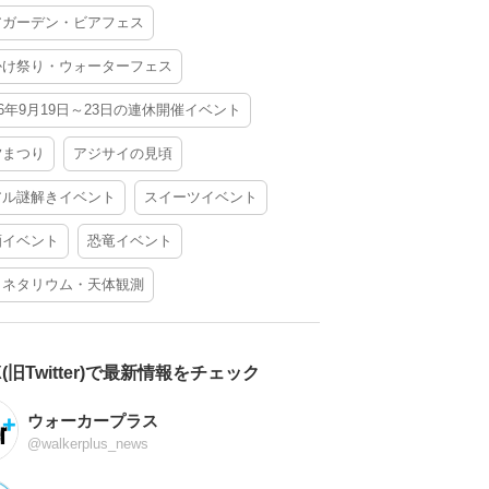
アガーデン・ビアフェス
かけ祭り・ウォーターフェス
26年9月19日～23日の連休開催イベント
夕まつり
アジサイの見頃
アル謎解きイベント
スイーツイベント
酒イベント
恐竜イベント
ラネタリウム・天体観測
X(旧Twitter)で最新情報をチェック
ウォーカープラス
@walkerplus_news