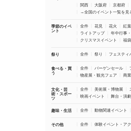
関西
大阪府
京都府
→全国のイベント一覧を見
全件
花見
花火
紅
季節のイベ
ント
ライトアップ
年中行事
クリスマスイベント
福
全件
祭り
フェスティ
祭り
全件
バーゲンセール
食べる・買
う
物産展・観光フェア
商
全件
美術展・博物展
文化・芸
術・スポー
映画イベント
舞台・演
ツ
全件
動物関連イベント
趣味・生活
全件
体験イベント・ア
その他