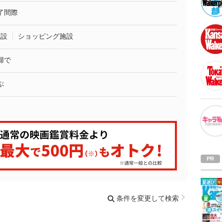
了間際
施設
ショッピング施設
婦で
ぶ
条件を変更して検索