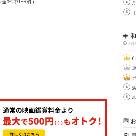
1（全0件中1〜0件）
丹
【
和
8月
白
加
ポ
浜
串
お
関