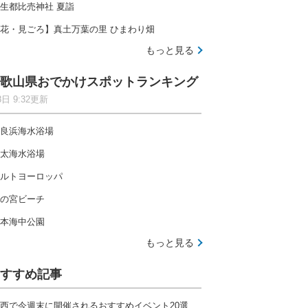
生都比売神社 夏詣
花・見ごろ】真土万葉の里 ひまわり畑
もっと見る
歌山県おでかけスポットランキング
8日 9:32更新
良浜海水浴場
太海水浴場
ルトヨーロッパ
の宮ビーチ
本海中公園
もっと見る
すすめ記事
西で今週末に開催されるおすすめイベント20選