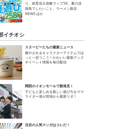
り、絶景花火攻略マップ'26、夏の淡
路島でしたいこと、ラーメン新店
NEWS ほか
部イチオシ
スヌーピーたちの最新ニュース
癒やされるキャラクターアイテムでほ
っと一息つこう！かわいい最新グッズ
やイベント情報を毎日配信
関西のイオンモールで新発見！
子どもと楽しめる新しい遊び方をママ
ライター達が現地から最新リポ！
注目の人気マンガはコレだ！