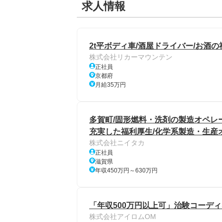
求人情報
2t平ボディ車/酒屋ドライバー/お酒の
株式会社リカーマウンテン
正社員
京都府
月給35万円
多賀町/固形燃料・洗剤の製造オペレ
充実した福利厚生/化学系製造・生産
株式会社ニイタカ
正社員
滋賀県
年収450万円～630万円
「年収500万円以上可」治験コーディ
株式会社アイロムOM