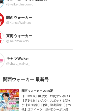
@walkerpluscomic
関西ウォーカー
@KansaiWalkers
東海ウォーカー
@TokaiWalkers
キャラWalker
@chara_walker_
関西ウォーカー 最新号
関西ウォーカー 2026夏
【COVER】藤原丈一郎(なにわ男子)
【第1特集】ひんやりスポット＆新名
所【第2特集】日帰り避暑温泉【その
他】涼スイーツ、超(得)クーポン祭