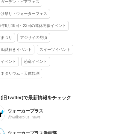
アガーデン・ビアフェス
かけ祭り・ウォーターフェス
26年9月19日～23日の連休開催イベント
夕まつり
アジサイの見頃
アル謎解きイベント
スイーツイベント
酒イベント
恐竜イベント
ラネタリウム・天体観測
X(旧Twitter)で最新情報をチェック
ウォーカープラス
@walkerplus_news
ウォーカープラス漫画部