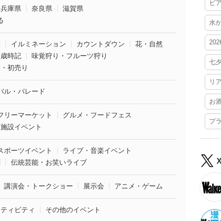
ビ
兵庫県
奈良県
滋賀県
る
水
20
葉
イルミネーション
カウントダウン
花・自然
・歳時記
味覚狩り・フルーツ狩り
七
袋・初売り
リ
バル・パレード
お
フリーマーケット
グルメ・フードフェス
プ
業施設イベント
スポーツイベント
ライブ・音楽イベント
劇
伝統芸能・お笑いライブ
講演会・トークショー
展示会
アニメ・ゲーム
クティビティ
その他のイベント