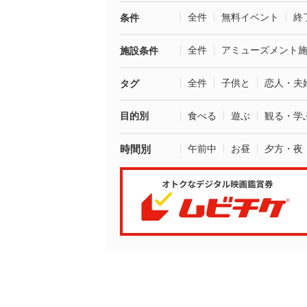
全件
無料イベント
終
条件
全件
アミューズメント
施設条件
全件
子供と
恋人・夫
タグ
目的別
食べる
遊ぶ
観る・学
時間別
午前中
お昼
夕方・夜