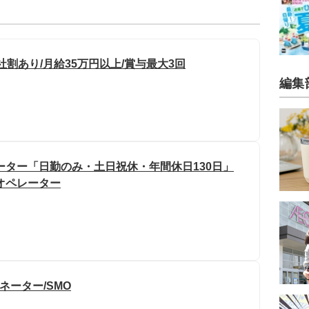
社割あり/月給35万円以上/賞与最大3回
編集
ーター「日勤のみ・土日祝休・年間休日130日」
オペレーター
ネーター/SMO