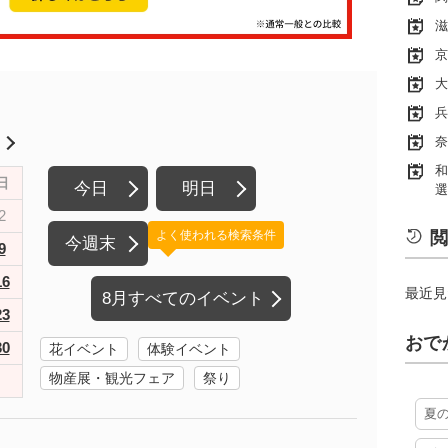
滋
京
大
兵
奈
月
和
日
今日
明日
選
2
よく使われる検索条件
閲
今週末
9
16
最近見
8月すべてのイベント
23
おで
30
花イベント
体験イベント
物産展・観光フェア
祭り
夏