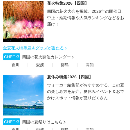
花火特集2026【四国】
四国の花火大会を掲載。2026年の開催日、
中止・延期情報や人気ランキングなどをお
届け！
金麦花火特等席＆グッズが当たる
CHECK!
四国の花火開催カレンダー
香川
愛媛
徳島
高知
夏休み特集2026【四国】
ウォーカー編集部がおすすめする、この夏
の楽しみ方を紹介。夏休みイベント＆おで
かけスポット情報が盛りだくさん！
CHECK!
四国の夏祭りはこちら
香川
愛媛
徳島
高知