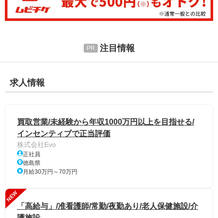
注目情報
求人情報
買取営業/未経験から年収1000万円以上を目指せる/
インセンティブで正当評価
株式会社Evo
正社員
徳島県
月給30万円～70万円
NEW
「高給与」/准看護師/常勤/夜勤あり/老人保健施設/介
護施設