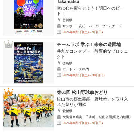
Takamatsu
空に心を躍らせよう！明日へのビー
ト！
香川県
サンポート高松 ハーバープロムナード
2026年8月1日(土)～9日(日)
チームラボ 学ぶ！未来の遊園地
共創がコンセプト 教育的なプロジェ
クト
徳島県
ボートレース鳴門
2026年8月1日(土)～30日(日)
第61回 松山野球拳おどり
松山市の郷土芸能「野球拳」を取り入
れた祭りが開催
愛媛県
大街道商店街、千舟町、城山公園(堀之内地区)
2026年8月7日(金)～9日(日)