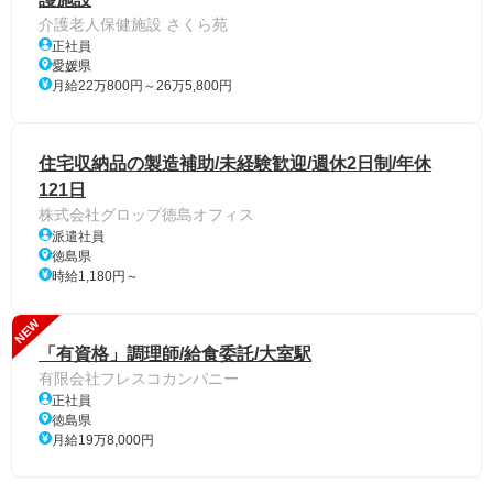
介護老人保健施設 さくら苑
正社員
愛媛県
月給22万800円～26万5,800円
住宅収納品の製造補助/未経験歓迎/週休2日制/年休
121日
株式会社グロップ徳島オフィス
派遣社員
徳島県
時給1,180円～
NEW
「有資格」調理師/給食委託/大室駅
有限会社フレスコカンパニー
正社員
徳島県
月給19万8,000円