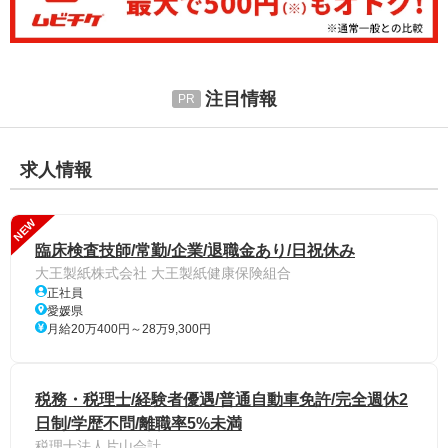
注目情報
求人情報
NEW
臨床検査技師/常勤/企業/退職金あり/日祝休み
大王製紙株式会社 大王製紙健康保険組合
正社員
愛媛県
月給20万400円～28万9,300円
税務・税理士/経験者優遇/普通自動車免許/完全週休2
日制/学歴不問/離職率5%未満
税理士法人片山会計