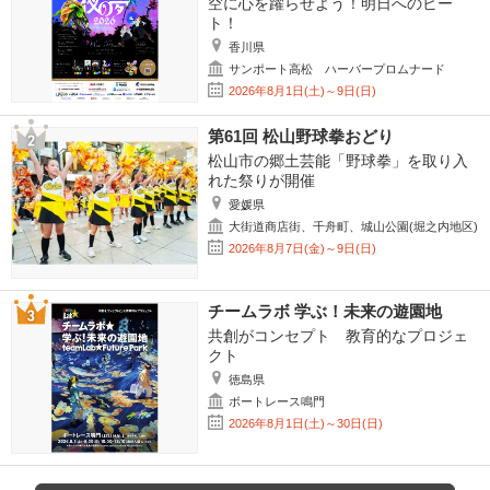
空に心を躍らせよう！明日へのビー
ト！
香川県
サンポート高松 ハーバープロムナード
2026年8月1日(土)～9日(日)
第61回 松山野球拳おどり
松山市の郷土芸能「野球拳」を取り入
れた祭りが開催
愛媛県
大街道商店街、千舟町、城山公園(堀之内地区)
2026年8月7日(金)～9日(日)
チームラボ 学ぶ！未来の遊園地
共創がコンセプト 教育的なプロジェ
クト
徳島県
ボートレース鳴門
2026年8月1日(土)～30日(日)