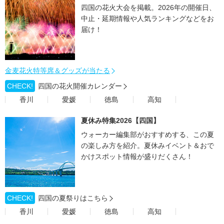
四国の花火大会を掲載。2026年の開催日、
中止・延期情報や人気ランキングなどをお
届け！
金麦花火特等席＆グッズが当たる
CHECK!
四国の花火開催カレンダー
香川
愛媛
徳島
高知
夏休み特集2026【四国】
ウォーカー編集部がおすすめする、この夏
の楽しみ方を紹介。夏休みイベント＆おで
かけスポット情報が盛りだくさん！
CHECK!
四国の夏祭りはこちら
香川
愛媛
徳島
高知