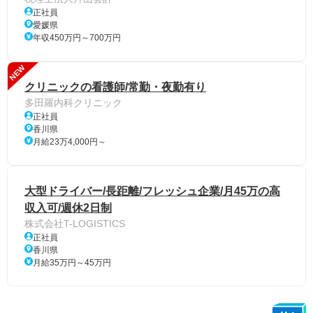
正社員
愛媛県
年収450万円～700万円
NEW
クリニックの看護師/常勤・夜勤有り
多田羅内科クリニック
正社員
香川県
月給23万4,000円～
大型ドライバー/長距離/フレッシュ企業/月45万の高
収入可/週休2日制
株式会社T-LOGISTICS
正社員
香川県
月給35万円～45万円