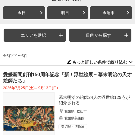
今日
明日
今週末
エリアを選択
目的から探す
全3件中1〜3件
もっと詳しい条件で絞り込む
愛媛新聞創刊150周年記念「新！浮世絵展～幕末明治の天才
絵師たち」
2026年7月25日(土)～9月13日(日)
幕末明治の絵師24人の浮世絵129点が
紹介される
愛媛県
松山市
愛媛県美術館
美術展・博物展