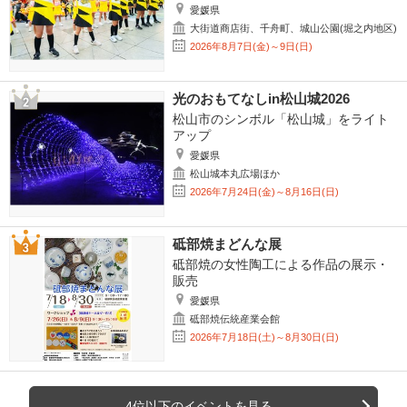
愛媛県
大街道商店街、千舟町、城山公園(堀之内地区)
2026年8月7日(金)～9日(日)
光のおもてなしin松山城2026
松山市のシンボル「松山城」をライト
アップ
愛媛県
松山城本丸広場ほか
2026年7月24日(金)～8月16日(日)
砥部焼まどんな展
砥部焼の女性陶工による作品の展示・
販売
愛媛県
砥部焼伝統産業会館
2026年7月18日(土)～8月30日(日)
4位以下のイベントを見る