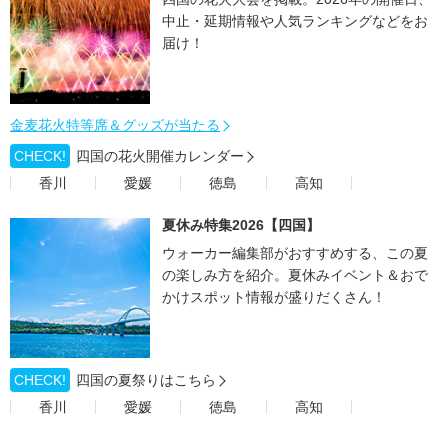
中止・延期情報や人気ランキングなどをお
届け！
金麦花火特等席＆グッズが当たる
CHECK!
四国の花火開催カレンダー
香川
愛媛
徳島
高知
夏休み特集2026【四国】
ウォーカー編集部がおすすめする、この夏
の楽しみ方を紹介。夏休みイベント＆おで
かけスポット情報が盛りだくさん！
CHECK!
四国の夏祭りはこちら
香川
愛媛
徳島
高知