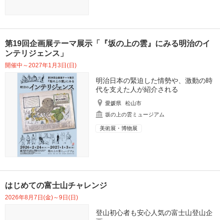
第19回企画展テーマ展示「『坂の上の雲』にみる明治のイ
ンテリジェンス」
開催中～2027年1月3日(日)
明治日本の緊迫した情勢や、激動の時
代を支えた人が紹介される
愛媛県
松山市
坂の上の雲ミュージアム
美術展・博物展
はじめての富士山チャレンジ
2026年8月7日(金)～9日(日)
登山初心者も安心人気の富士山登山企