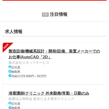
注目情報
求人情報
NEW
製造設備/機械系設計・開発/設備、装置メーカーでの
お仕事/AutoCAD「2D」
株式会社スタッフサービス
正社員
徳島県
月給21万5,000円～50万円
准看護師/クリニック 外来勤務/常勤・日勤のみ
医療法人明和会 藍住たまき青空クリニック
正社員
徳島県