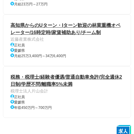
月給23万円～27万円
高知県からのUターン・Iターン歓迎の林業重機オペ
レーター/16時定時/家賃補助あり/チーム制
近藤産業株式会社
正社員
愛媛県
月給25万3,400円～34万6,400円
税務・税理士/経験者優遇/普通自動車免許/完全週休2
日制/学歴不問/離職率5%未満
税理士法人片山会計
正社員
愛媛県
年収450万円～700万円