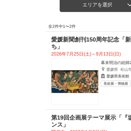
エリアを選択
全2件中1〜2件
愛媛新聞創刊150周年記念「
ち」
2026年7月25日(土)～9月13日(日)
幕末明治の絵師2
愛媛県
松山
愛媛県美術館
美術展・博物展
第19回企画展テーマ展示「『
ンス」