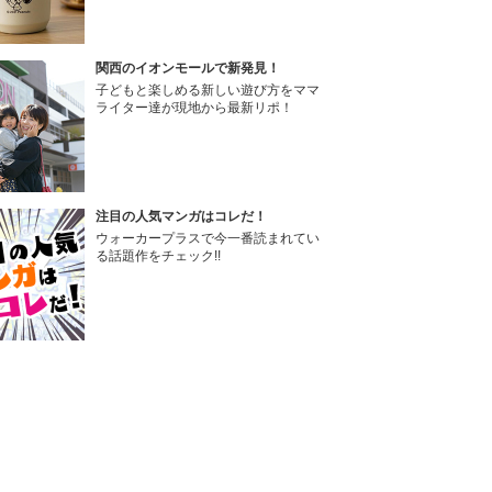
関西のイオンモールで新発見！
子どもと楽しめる新しい遊び方をママ
ライター達が現地から最新リポ！
注目の人気マンガはコレだ！
ウォーカープラスで今一番読まれてい
る話題作をチェック!!