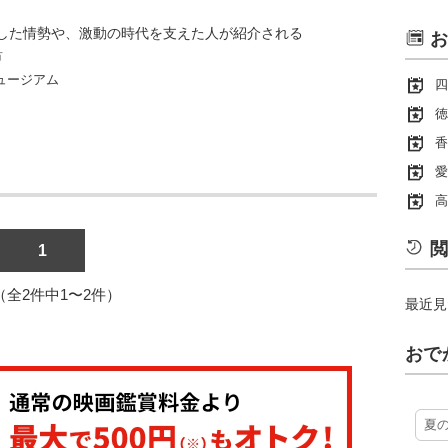
した情勢や、激動の時代を支えた人が紹介される
お
市
ュージアム
四
徳
香
愛
高
閲
1
1（全2件中1〜2件）
最近見
おで
夏