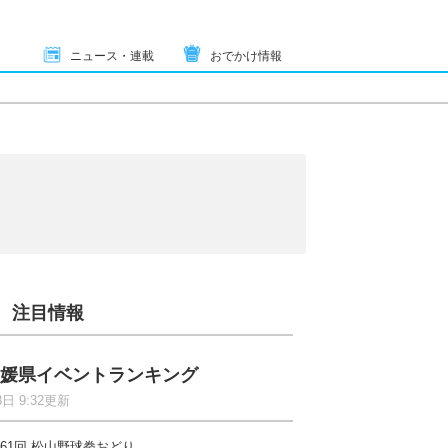
ニュース・連載
おでかけ情報
注目情報
媛県イベントランキング
8日 9:32更新
61回 松山野球拳おどり