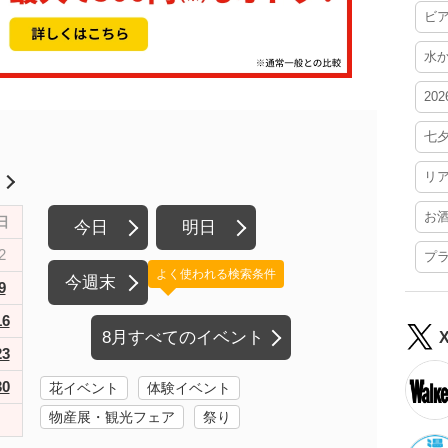
ビ
水
20
七
リ
月
お
日
今日
明日
2
プ
よく使われる検索条件
今週末
9
16
8月すべてのイベント
23
30
花イベント
体験イベント
物産展・観光フェア
祭り