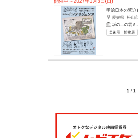
開催中～2027年1月3日(日)
明治日本の緊迫
愛媛県
松山
坂の上の雲ミ
美術展・博物展
1
/ 