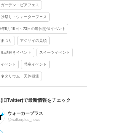
アガーデン・ビアフェス
かけ祭り・ウォーターフェス
26年9月19日～23日の連休開催イベント
夕まつり
アジサイの見頃
アル謎解きイベント
スイーツイベント
酒イベント
恐竜イベント
ラネタリウム・天体観測
X(旧Twitter)で最新情報をチェック
ウォーカープラス
@walkerplus_news