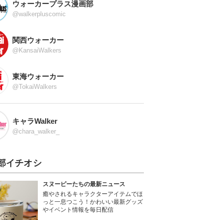
ウォーカープラス漫画部
@walkerpluscomic
関西ウォーカー
@KansaiWalkers
東海ウォーカー
@TokaiWalkers
キャラWalker
@chara_walker_
部イチオシ
スヌーピーたちの最新ニュース
癒やされるキャラクターアイテムでほ
っと一息つこう！かわいい最新グッズ
やイベント情報を毎日配信