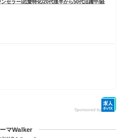
セラー/恋愛特化/20代後半から50代活躍中/経
Sponsored by
ーマWalker