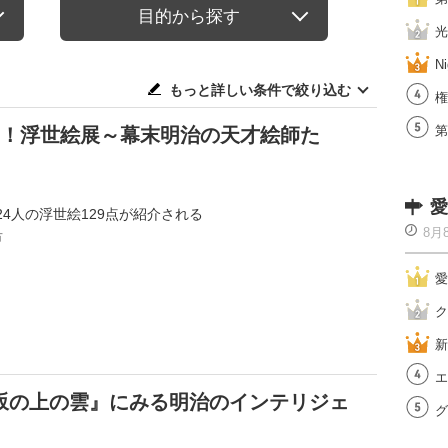
目的から探す
光
Ni
もっと詳しい条件で絞り込む
権
第
新！浮世絵展～幕末明治の天才絵師た
愛
4人の浮世絵129点が紹介される
8月
市
愛
ク
新
エ
坂の上の雲』にみる明治のインテリジェ
グ