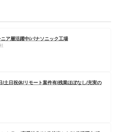
/シニア層活躍中/パナソニック工場
社
8日/土日祝休/リモート案件有/残業ほぼなし/充実の