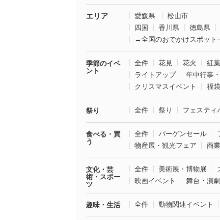
エリア
愛媛県
松山市
四国
香川県
徳島県
→全国のおでかけスポット
全件
花見
花火
紅
季節のイベ
ント
ライトアップ
年中行事
クリスマスイベント
福
全件
祭り
フェスティ
祭り
全件
バーゲンセール
食べる・買
う
物産展・観光フェア
商
全件
美術展・博物展
文化・芸
術・スポー
映画イベント
舞台・演
ツ
全件
動物関連イベント
趣味・生活