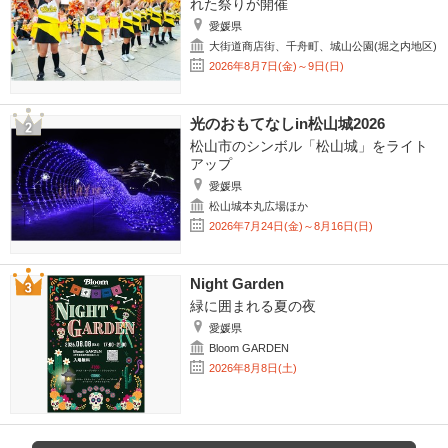
れた祭りが開催
愛媛県
大街道商店街、千舟町、城山公園(堀之内地区)
2026年8月7日(金)～9日(日)
光のおもてなしin松山城2026
松山市のシンボル「松山城」をライト
アップ
愛媛県
松山城本丸広場ほか
2026年7月24日(金)～8月16日(日)
Night Garden
緑に囲まれる夏の夜
愛媛県
Bloom GARDEN
2026年8月8日(土)