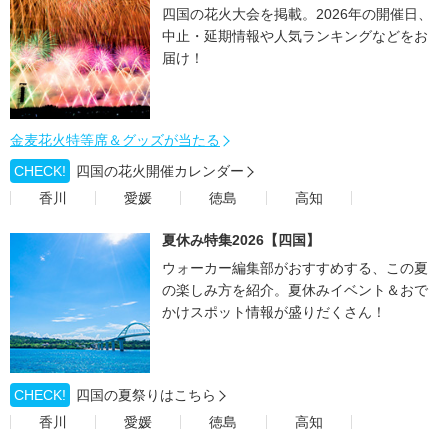
四国の花火大会を掲載。2026年の開催日、
中止・延期情報や人気ランキングなどをお
届け！
金麦花火特等席＆グッズが当たる
CHECK!
四国の花火開催カレンダー
香川
愛媛
徳島
高知
夏休み特集2026【四国】
ウォーカー編集部がおすすめする、この夏
の楽しみ方を紹介。夏休みイベント＆おで
かけスポット情報が盛りだくさん！
CHECK!
四国の夏祭りはこちら
香川
愛媛
徳島
高知