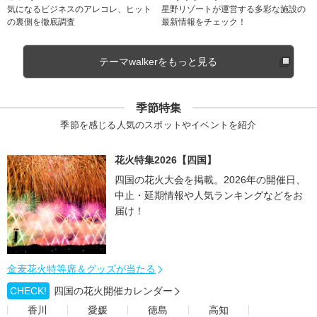
気になるビジネスのアレコレ、ヒット
星野リゾートが運営する多彩な施設の
の裏側を徹底調査
最新情報をチェック！
テーマwalkerをもっと見る
季節特集
季節を感じる人気のスポットやイベントを紹介
花火特集2026【四国】
四国の花火大会を掲載。2026年の開催日、
中止・延期情報や人気ランキングなどをお
届け！
金麦花火特等席＆グッズが当たる
CHECK!
四国の花火開催カレンダー
香川
愛媛
徳島
高知