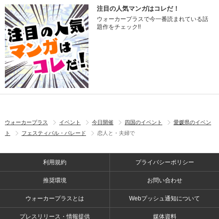
注目の人気マンガはコレだ！
ウォーカープラスで今一番読まれている話
題作をチェック!!
ウォーカープラス
イベント
今日開催
四国のイベント
愛媛県のイベン
ト
フェスティバル・パレード
恋人と・夫婦で
利用規約
プライバシーポリシー
推奨環境
お問い合わせ
ウォーカープラスとは
Webプッシュ通知について
プレスリリース・情報提供
媒体資料