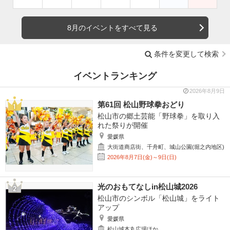
8月のイベントをすべて見る
条件を変更して検索
イベントランキング
2026年8月9日
第61回 松山野球拳おどり
松山市の郷土芸能「野球拳」を取り入
れた祭りが開催
愛媛県
大街道商店街、千舟町、城山公園(堀之内地区)
2026年8月7日(金)～9日(日)
光のおもてなしin松山城2026
松山市のシンボル「松山城」をライト
アップ
愛媛県
松山城本丸広場ほか