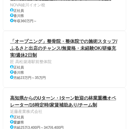
NOVA綾川イオン校
正社員
香川県
年収360万円～
「オープニング」整骨院・整体院での施術スタッフ/
ふるさと出店のチャンス/無資格・未経験OK/研修充
実/週休2日制
匠 高松築港駅前整体院
正社員
香川県
月給23万円～35万円
高知県からのUターン・Iターン歓迎の林業重機オペ
レーター/16時定時/家賃補助あり/チーム制
近藤産業株式会社
正社員
愛媛県
月給25万3,400円～34万6,400円