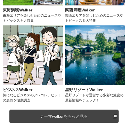
東海満喫Walker
関西満喫Walker
東海エリアを楽しむためのニュースや
関西エリアを楽しむためのニュースや
トピックスを大特集
トピックスを大特集
ビジネスWalker
星野リゾートWalker
気になるビジネスのアレコレ、ヒット
星野リゾートが運営する多彩な施設の
の裏側を徹底調査
最新情報をチェック！
テーマwalkerをもっと見る