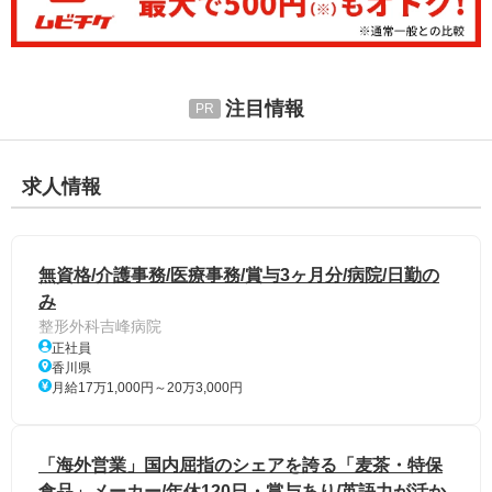
注目情報
求人情報
無資格/介護事務/医療事務/賞与3ヶ月分/病院/日勤の
み
整形外科吉峰病院
正社員
香川県
月給17万1,000円～20万3,000円
「海外営業」国内屈指のシェアを誇る「麦茶・特保
食品」メーカー/年休120日・賞与あり/英語力が活か