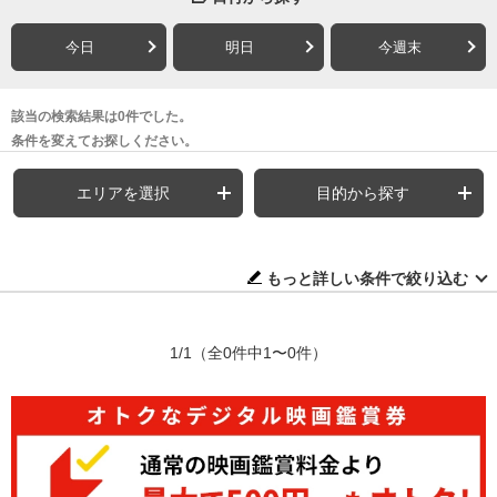
今日
明日
今週末
該当の検索結果は0件でした。
条件を変えてお探しください。
エリアを選択
目的から探す
もっと詳しい条件で絞り込む
1/1
（全0件中1〜0件）