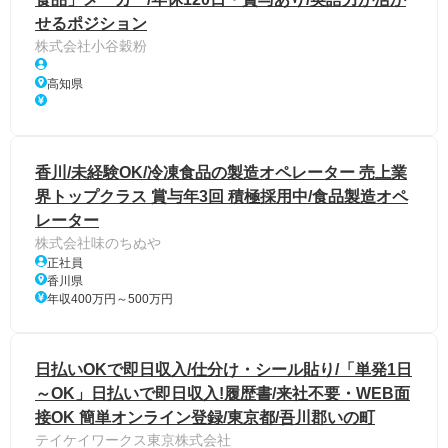
せるポジション
株式会社小谷穀粉
高知県
香川/未経験OK/冷凍食品の製造オペレーター 売上業
界トップクラス 賞与年3回 積極採用中/食品製造オペ
レーター
株式会社味のちぬや
正社員
香川県
年収400万円～500万円
日払いOKで即日収入/仕分け・シール貼り/「単発1日
～OK」日払いで即日収入!履歴書/来社不要・WEB面
接OK 簡単オンライン登録/東京都/吾川郡いの町
テイケイワークス東京株式会社