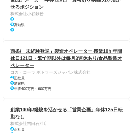
せるポジション
株式会社小谷穀粉
高知県
西条/「未経験歓迎」製造オペレーター 残業10h 年間
休日121日・繁忙期以外は毎月3連休あり/食品製造オ
ペレーター
コカ・コーラ ボトラーズジャパン株式会社
正社員
愛媛県
年収400万円～600万円
創業100年/経験を活かせる「営業企画」年休125日転
勤なし
株式会社吉田石油店
正社員