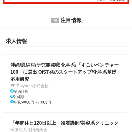
注目情報
求人情報
沖縄/恩納村/研究開発職 化学系/「すごいベンチャー
100」に選出 OIST発のスタートアップ/化学系基礎・
応用研究
EF Polymer株式会社
契約社員
沖縄県
年収500万円～700万円
「年間休日120日以上」准看護師/美容系クリニック
医療法人社団西美会