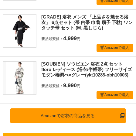
Amazonで購入
[GRADE] 浴衣 メンズ 「上品さを魅せる浴
衣」 6点セット (帯 内帯 巾着 扇子 下駄) ワン
タッチ帯 セット (M, 黒しじら)
4,999
新品最安値：
円
Amazonで購入
[SOUBIEN] ソウビエン 浴衣 2点 セット
floro レディース (浴衣/半幅帯) フリーサイズ
モダン椿調べ×グレー(ykt10285-obh10005)
9,990
新品最安値：
円
Amazonで購入
Amazonで浴衣の商品を見る