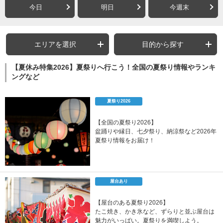
今日
明日
今週末
エリアを選択
目的から探す
【夏休み特集2026】夏祭りへ行こう！全国の夏祭り情報やランキ
ングなど
夏祭り2026
【全国の夏祭り2026】
盆踊りや縁日、七夕祭り、納涼祭など2026年
夏祭り情報をお届け！
屋台あり
【屋台のある夏祭り2026】
たこ焼き、かき氷など、ずらりと並ぶ屋台は
魅力がいっぱい。夏祭りを満喫しよう。