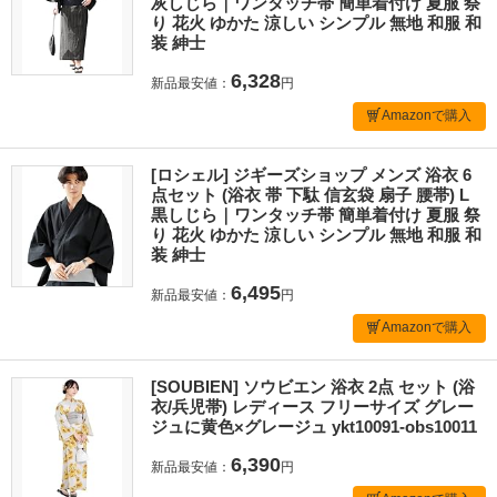
灰しじら｜ワンタッチ帯 簡単着付け 夏服 祭
り 花火 ゆかた 涼しい シンプル 無地 和服 和
装 紳士
6,328
新品最安値：
円
Amazonで購入
[ロシェル] ジギーズショップ メンズ 浴衣 6
点セット (浴衣 帯 下駄 信玄袋 扇子 腰帯) L
黒しじら｜ワンタッチ帯 簡単着付け 夏服 祭
り 花火 ゆかた 涼しい シンプル 無地 和服 和
装 紳士
6,495
新品最安値：
円
Amazonで購入
[SOUBIEN] ソウビエン 浴衣 2点 セット (浴
衣/兵児帯) レディース フリーサイズ グレー
ジュに黄色×グレージュ ykt10091-obs10011
6,390
新品最安値：
円