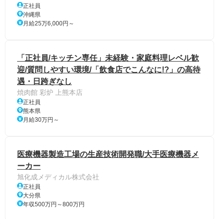
正社員
沖縄県
月給25万6,000円～
「正社員/キッチン専任」未経験・家庭料理レベル歓
迎/質問しやすい環境/「飲食店でこんなに!?」の高待
遇・日跨ぎなし
焼肉館 彩炉 上熊本店
正社員
熊本県
月給30万円～
医療機器製造工場の生産技術開発職/大手医療機器メ
ーカー
旭化成メディカル株式会社
正社員
大分県
年収500万円～800万円