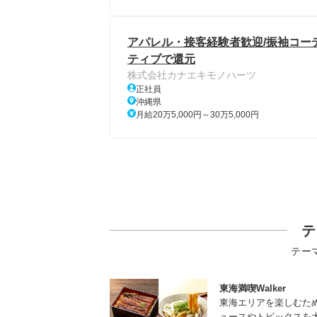
アパレル・接客経験者歓迎/振袖コーデ
ティブで還元
株式会社カナエキモノハーツ
正社員
沖縄県
月給20万5,000円～30万5,000円
テ
テー
東海満喫Walker
東海エリアを楽しむた
ュースやトピックスを