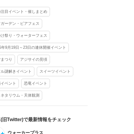
の注目イベント・催しまとめ
アガーデン・ビアフェス
かけ祭り・ウォーターフェス
26年9月19日～23日の連休開催イベント
夕まつり
アジサイの見頃
アル謎解きイベント
スイーツイベント
酒イベント
恐竜イベント
ラネタリウム・天体観測
X(旧Twitter)で最新情報をチェック
ウォーカープラス