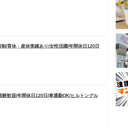
制/育休・産休実績あり/女性活躍/年間休日120日
験歓迎/年間休日120日/車通勤OK/ヒルトングル