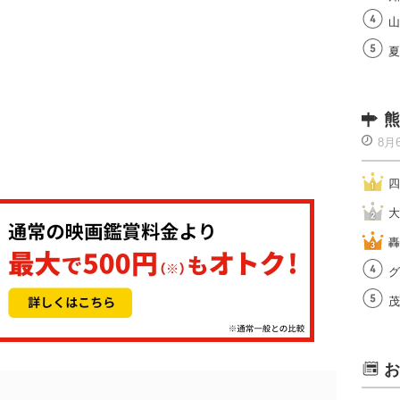
山
夏
熊
8月
四
大
轟
グ
茂
お