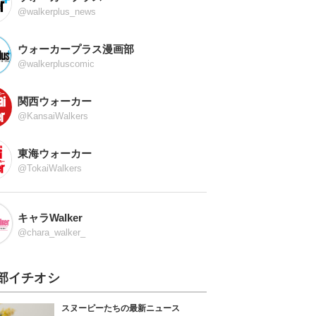
@walkerplus_news
ウォーカープラス漫画部
@walkerpluscomic
関西ウォーカー
@KansaiWalkers
東海ウォーカー
@TokaiWalkers
キャラWalker
@chara_walker_
部イチオシ
スヌーピーたちの最新ニュース