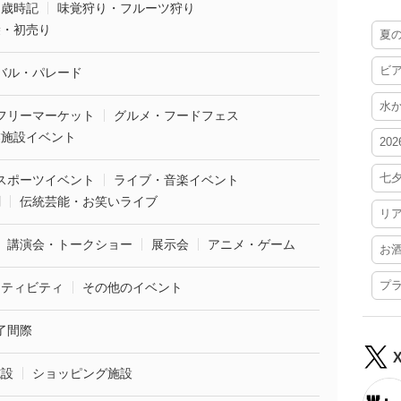
・歳時記
味覚狩り・フルーツ狩り
袋・初売り
夏
ビ
バル・パレード
水
フリーマーケット
グルメ・フードフェス
業施設イベント
20
七
スポーツイベント
ライブ・音楽イベント
劇
伝統芸能・お笑いライブ
リ
講演会・トークショー
展示会
アニメ・ゲーム
お
プ
クティビティ
その他のイベント
了間際
施設
ショッピング施設