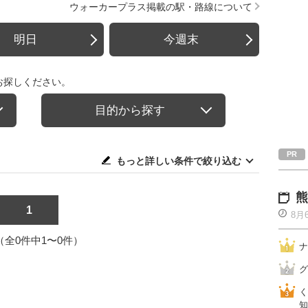
ウォーカープラス掲載の駅・路線について
明日
今週末
お探しください。
目的から探す
もっと詳しい条件で絞り込む
熊
1
8月
1（全0件中1〜0件）
ナ
グ
く
知