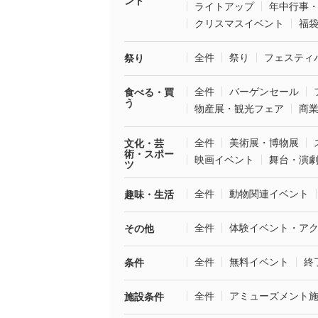
ント
ライトアップ
年中行事
クリスマスイベント
福
全件
祭り
フェスティ
祭り
全件
バーゲンセール
食べる・買
う
物産展・観光フェア
商
全件
美術展・博物展
文化・芸
術・スポー
映画イベント
舞台・演
ツ
全件
動物関連イベント
趣味・生活
全件
体験イベント・ア
その他
全件
無料イベント
終
条件
全件
アミューズメント
施設条件