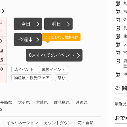
九
月
福
佐
日
今日
明日
長
2
熊
よく使われる検索条件
今週末
9
大
16
宮
8月すべてのイベント
23
鹿
選
30
花イベント
体験イベント
沖
物産展・観光フェア
祭り
閲
長崎県
大分県
宮崎県
鹿児島県
沖縄県
最近見
る
おで
葉
イルミネーション
カウントダウン
花・自然