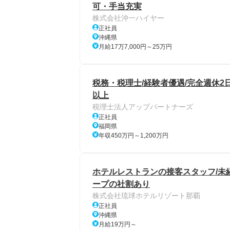
可・手当充実
株式会社沖一ハイヤー
正社員
沖縄県
月給17万7,000円～25万円
税務・税理士/経験者優遇/完全週休2日
以上
税理士法人アップパートナーズ
正社員
福岡県
年収450万円～1,200万円
ホテルレストランの接客スタッフ/未経
ープの社割あり
株式会社琉球ホテルリゾート那覇
正社員
沖縄県
月給19万円～