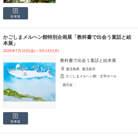
駐車場
かごしまメルヘン館特別企画展「教科書で出会う童話と絵
本展」
2026年7月10日(金)～9月14日(月)
教科書で出会う童話と絵本展
鹿児島県
鹿児島市
かごしまメルヘン館 文学ホール
展示会
駐車場