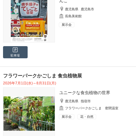
んこ
鹿児島県
鹿児島市
長島美術館
展示会
駐車場
フラワーパークかごしま 食虫植物展
2026年7月1日(水)～8月31日(月)
ユニークな食虫植物の世界
鹿児島県
指宿市
フラワーパークかごしま 密閉温室
展示会
花・自然