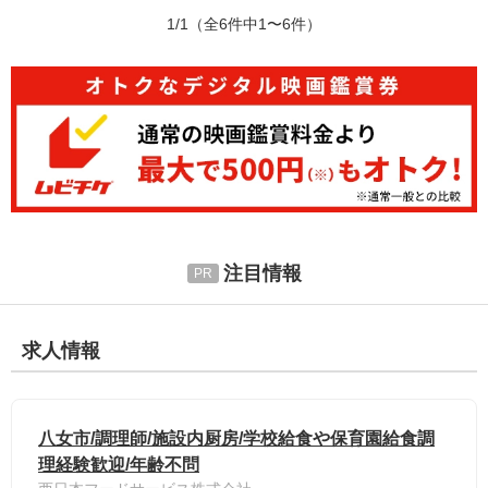
1/1
（全6件中1〜6件）
注目情報
求人情報
八女市/調理師/施設内厨房/学校給食や保育園給食調
理経験歓迎/年齢不問