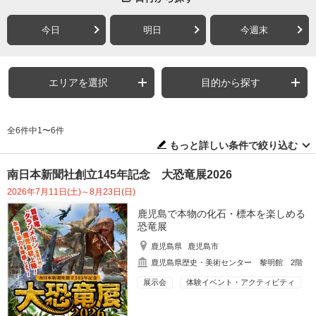
今日
明日
今週末
エリアを選択
目的から探す
全6件中1〜6件
もっと詳しい条件で絞り込む
南日本新聞社創立145年記念 大恐竜展2026
2026年7月11日(土)～8月23日(日)
鹿児島で本物の化石・標本を楽しめる
恐竜展
鹿児島県
鹿児島市
鹿児島県歴史・美術センター 黎明館 2階
展示会
体験イベント・アクティビティ