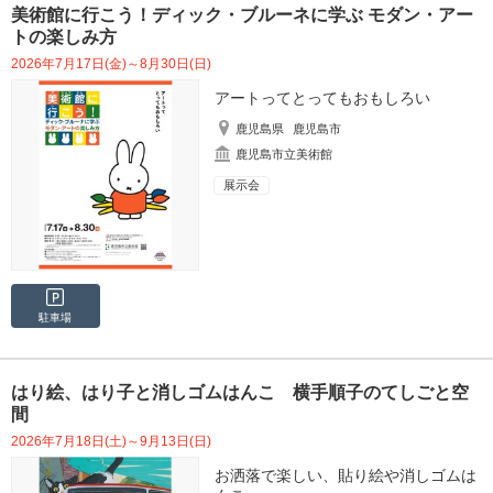
美術館に行こう！ディック・ブルーネに学ぶ モダン・アー
トの楽しみ方
2026年7月17日(金)～8月30日(日)
アートってとってもおもしろい
鹿児島県
鹿児島市
鹿児島市立美術館
展示会
駐車場
はり絵、はり子と消しゴムはんこ 横手順子のてしごと空
間
2026年7月18日(土)～9月13日(日)
お洒落で楽しい、貼り絵や消しゴムは