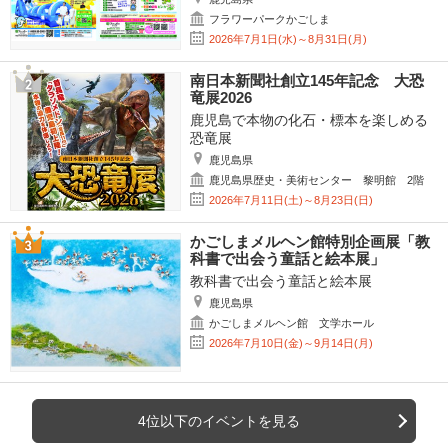
フラワーパークかごしま
2026年7月1日(水)～8月31日(月)
南日本新聞社創立145年記念 大恐
竜展2026
鹿児島で本物の化石・標本を楽しめる
恐竜展
鹿児島県
鹿児島県歴史・美術センター 黎明館 2階
2026年7月11日(土)～8月23日(日)
かごしまメルヘン館特別企画展「教
科書で出会う童話と絵本展」
教科書で出会う童話と絵本展
鹿児島県
かごしまメルヘン館 文学ホール
2026年7月10日(金)～9月14日(月)
4位以下のイベントを見る