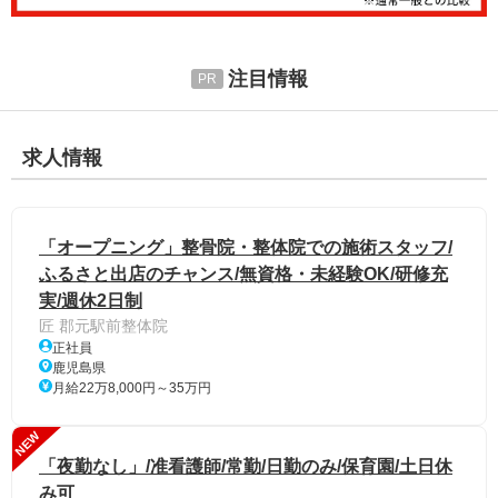
注目情報
求人情報
「オープニング」整骨院・整体院での施術スタッフ/
ふるさと出店のチャンス/無資格・未経験OK/研修充
実/週休2日制
匠 郡元駅前整体院
正社員
鹿児島県
月給22万8,000円～35万円
NEW
「夜勤なし」/准看護師/常勤/日勤のみ/保育園/土日休
み可