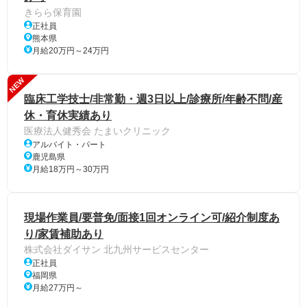
きらら保育園
正社員
熊本県
月給20万円～24万円
NEW
臨床工学技士/非常勤・週3日以上/診療所/年齢不問/産
休・育休実績あり
医療法人健秀会 たまいクリニック
アルバイト・パート
鹿児島県
月給18万円～30万円
現場作業員/要普免/面接1回オンライン可/紹介制度あ
り/家賃補助あり
株式会社ダイサン 北九州サービスセンター
正社員
福岡県
月給27万円～