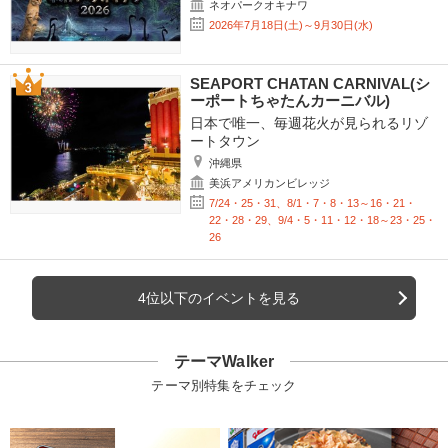
ネオパークオキナワ
2026年7月18日(土)～9月30日(水)
SEAPORT CHATAN CARNIVAL(シ
ーポートちゃたんカーニバル)
日本で唯一、毎週花火が見られるリゾ
ートタウン
沖縄県
美浜アメリカンビレッジ
7/24・25・31、8/1・7・8・13～16・21・
22・28・29、9/4・5・11・12・18～23・25・
26
4位以下のイベントを見る
テーマWalker
テーマ別特集をチェック