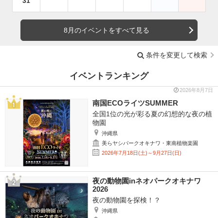
31
8月のイベントをすべて見る
条件を変更して検索
イベントランキング
2026年8月7日
南国ECOライツSUMMER
全国1位の光が彩る夏の幻想的な夜の植
物園
沖縄県
美らヤシパークオキナワ・東南植物楽園
2026年7月18日(土)～9月27日(日)
夜の動物園inネオパークオキナワ
2026
夜の動物園を探検！？
沖縄県