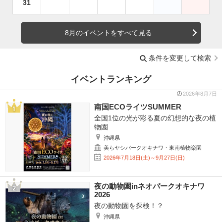
31
8月のイベントをすべて見る
条件を変更して検索
イベントランキング
2026年8月7日
南国ECOライツSUMMER
全国1位の光が彩る夏の幻想的な夜の植
物園
沖縄県
美らヤシパークオキナワ・東南植物楽園
2026年7月18日(土)～9月27日(日)
夜の動物園inネオパークオキナワ
2026
夜の動物園を探検！？
沖縄県