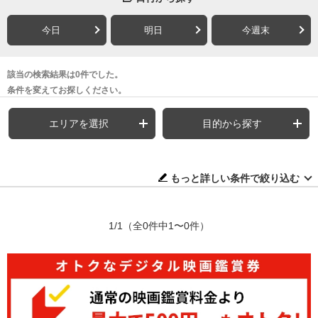
今日
明日
今週末
該当の検索結果は0件でした。
条件を変えてお探しください。
エリアを選択
目的から探す
もっと詳しい条件で絞り込む
1/1
（全0件中1〜0件）