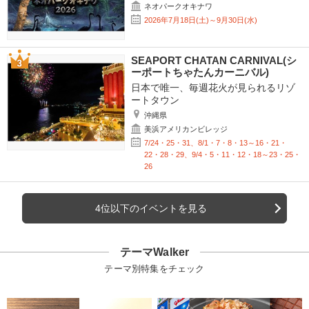
ネオパークオキナワ
2026年7月18日(土)～9月30日(水)
SEAPORT CHATAN CARNIVAL(シ
ーポートちゃたんカーニバル)
日本で唯一、毎週花火が見られるリゾ
ートタウン
沖縄県
美浜アメリカンビレッジ
7/24・25・31、8/1・7・8・13～16・21・
22・28・29、9/4・5・11・12・18～23・25・
26
4位以下のイベントを見る
テーマWalker
テーマ別特集をチェック