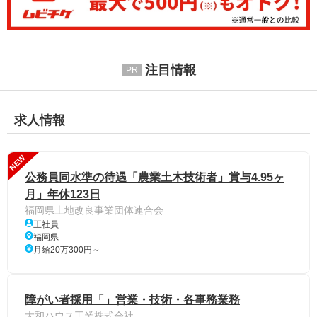
注目情報
求人情報
NEW
公務員同水準の待遇「農業土木技術者」賞与4.95ヶ
月」年休123日
福岡県土地改良事業団体連合会
正社員
福岡県
月給20万300円～
障がい者採用「」営業・技術・各事務業務
大和ハウス工業株式会社