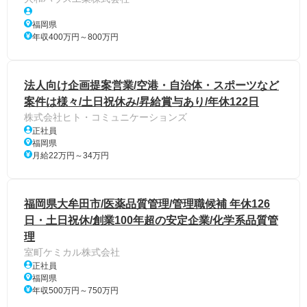
福岡県
年収400万円～800万円
法人向け企画提案営業/空港・自治体・スポーツなど
案件は様々/土日祝休み/昇給賞与あり/年休122日
株式会社ヒト・コミュニケーションズ
正社員
福岡県
月給22万円～34万円
福岡県大牟田市/医薬品質管理/管理職候補 年休126
日・土日祝休/創業100年超の安定企業/化学系品質管
理
室町ケミカル株式会社
正社員
福岡県
年収500万円～750万円