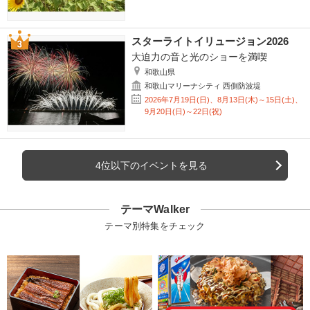
スターライトイリュージョン2026
大迫力の音と光のショーを満喫
和歌山県
和歌山マリーナシティ 西側防波堤
2026年7月19日(日)、8月13日(木)～15日(土)、
9月20日(日)～22日(祝)
4位以下のイベントを見る
テーマWalker
テーマ別特集をチェック