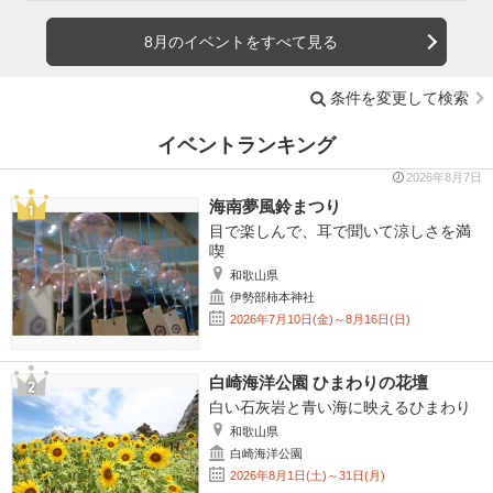
8月のイベントをすべて見る
条件を変更して検索
イベントランキング
2026年8月7日
海南夢風鈴まつり
目で楽しんで、耳で聞いて涼しさを満
喫
和歌山県
伊勢部柿本神社
2026年7月10日(金)～8月16日(日)
白崎海洋公園 ひまわりの花壇
白い石灰岩と青い海に映えるひまわり
和歌山県
白崎海洋公園
2026年8月1日(土)～31日(月)