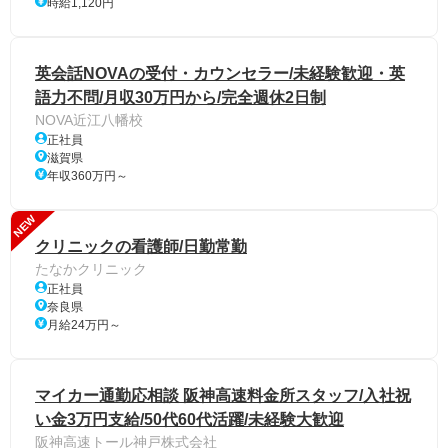
時給1,120円
英会話NOVAの受付・カウンセラー/未経験歓迎・英
語力不問/月収30万円から/完全週休2日制
NOVA近江八幡校
正社員
滋賀県
年収360万円～
NEW
クリニックの看護師/日勤常勤
たなかクリニック
正社員
奈良県
月給24万円～
マイカー通勤応相談 阪神高速料金所スタッフ/入社祝
い金3万円支給/50代60代活躍/未経験大歓迎
阪神高速トール神戸株式会社