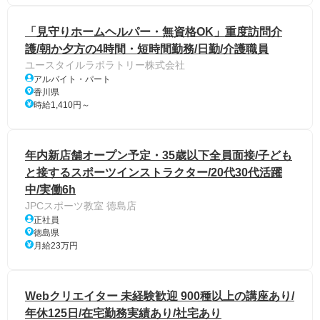
「見守りホームヘルパー・無資格OK」重度訪問介
護/朝か夕方の4時間・短時間勤務/日勤/介護職員
ユースタイルラボラトリー株式会社
アルバイト・パート
香川県
時給1,410円～
年内新店舗オープン予定・35歳以下全員面接/子ども
と接するスポーツインストラクター/20代30代活躍
中/実働6h
JPCスポーツ教室 徳島店
正社員
徳島県
月給23万円
Webクリエイター 未経験歓迎 900種以上の講座あり/
年休125日/在宅勤務実績あり/社宅あり