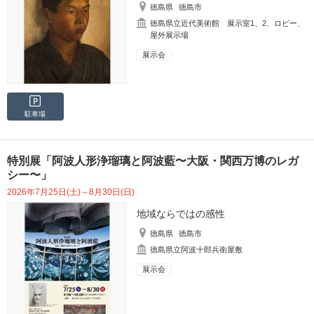
徳島県
徳島市
徳島県立近代美術館 展示室1、2、ロビー、
屋外展示場
展示会
駐車場
特別展「阿波人形浄瑠璃と阿波藍〜大阪・関西万博のレガ
シー〜」
2026年7月25日(土)～8月30日(日)
地域ならではの感性
徳島県
徳島市
徳島県立阿波十郎兵衛屋敷
展示会