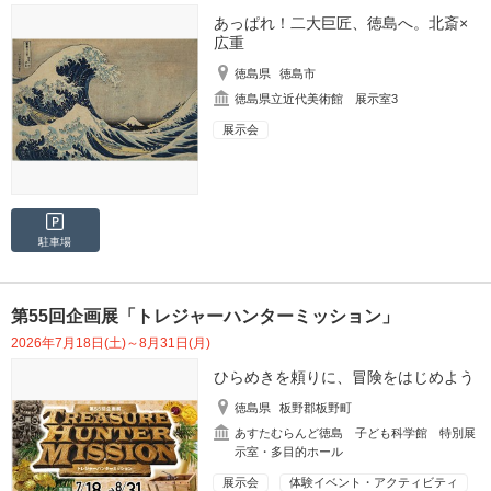
あっぱれ！二大巨匠、徳島へ。北斎×
広重
徳島県
徳島市
徳島県立近代美術館 展示室3
展示会
駐車場
第55回企画展「トレジャーハンターミッション」
2026年7月18日(土)～8月31日(月)
ひらめきを頼りに、冒険をはじめよう
徳島県
板野郡板野町
あすたむらんど徳島 子ども科学館 特別展
示室・多目的ホール
展示会
体験イベント・アクティビティ