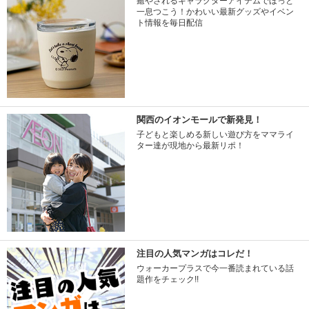
癒やされるキャラクターアイテムでほっと
一息つこう！かわいい最新グッズやイベン
ト情報を毎日配信
関西のイオンモールで新発見！
子どもと楽しめる新しい遊び方をママライ
ター達が現地から最新リポ！
注目の人気マンガはコレだ！
ウォーカープラスで今一番読まれている話
題作をチェック!!