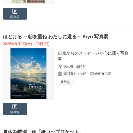
駐車場
ほどける －朝を重ね わたしに還る－ Kiyo.写真展
2026年8月8日(土)～30日(日)
自然からのメッセージが心に届く写真
展
徳島県
鳴門市
鳴門市ドイツ館 2階企画展示室
展示会
駐車場
夏休み特別工作「紙コップロケット」