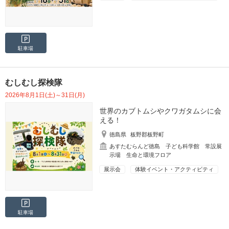
駐車場
むしむし探検隊
2026年8月1日(土)～31日(月)
世界のカブトムシやクワガタムシに会
える！
徳島県
板野郡板野町
あすたむらんど徳島 子ども科学館 常設展
示場 生命と環境フロア
展示会
体験イベント・アクティビティ
駐車場