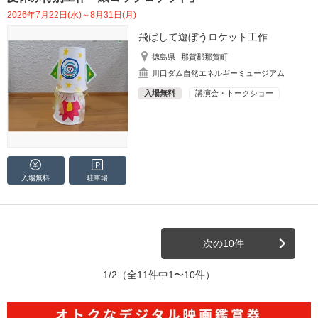
2026年7月22日(水)～8月31日(月)
飛ばして遊ぼうロケット工作
徳島県
那賀郡那賀町
川口ダム自然エネルギーミュージアム
入場無料
講演会・トークショー
入場無料
駐車場
次の10件
1/2
（全11件中1〜10件）