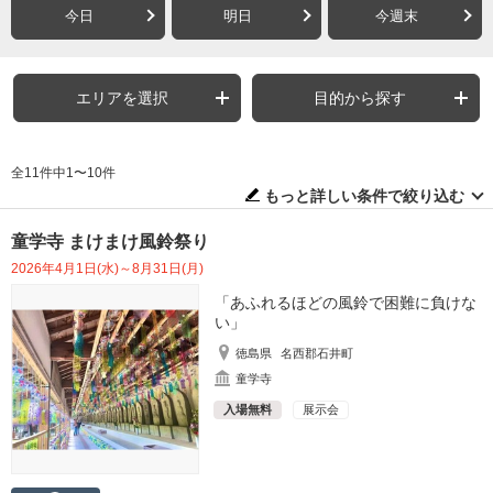
今日
明日
今週末
エリアを選択
目的から探す
全11件中1〜10件
もっと詳しい条件で絞り込む
童学寺 まけまけ風鈴祭り
2026年4月1日(水)～8月31日(月)
「あふれるほどの風鈴で困難に負けな
い」
徳島県
名西郡石井町
童学寺
入場無料
展示会