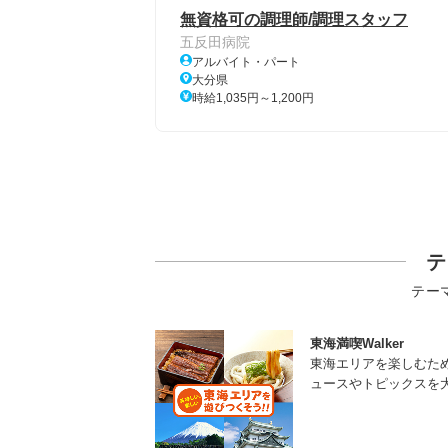
無資格可の調理師/調理スタッフ
五反田病院
アルバイト・パート
大分県
時給1,035円～1,200円
テ
テー
東海満喫Walker
東海エリアを楽しむた
ュースやトピックスを