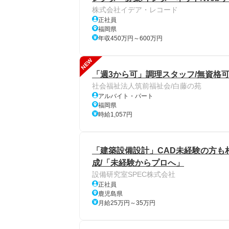
株式会社イデア・レコード
正社員
福岡県
年収450万円～600万円
NEW
「週3から可」調理スタッフ/無資格可
社会福祉法人筑前福祉会/白藤の苑
アルバイト・パート
福岡県
時給1,057円
「建築設備設計」CAD未経験の方も相談
成/「未経験からプロへ」
設備研究室SPEC株式会社
正社員
鹿児島県
月給25万円～35万円