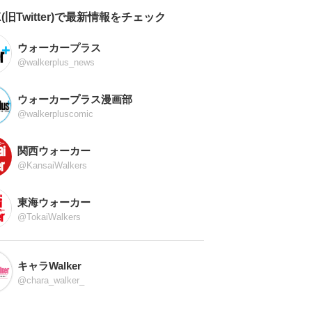
X(旧Twitter)で最新情報をチェック
ウォーカープラス
@walkerplus_news
ウォーカープラス漫画部
@walkerpluscomic
関西ウォーカー
@KansaiWalkers
東海ウォーカー
@TokaiWalkers
キャラWalker
@chara_walker_