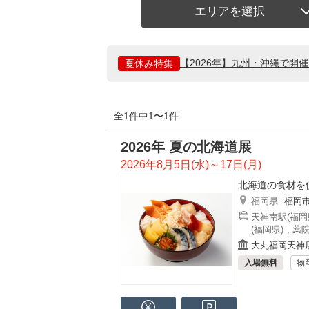
エリアを選択
【2026年】九州・沖縄で開
夏休み特集
全1件中1〜1件
2026年 夏の北海道展
2026年8月5日(水)～17日(月)
北海道の食材を
福岡県
福岡
天神南駅(福岡
(福岡県)
,
薬院
大丸福岡天神
入場無料
物