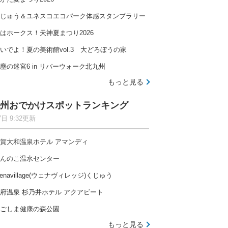
じゅう＆ユネスコエコパーク体感スタンプラリー
はホークス！天神夏まつり2026
いでよ！夏の美術館vol.3 大どろぼうの家
塵の迷宮6 in リバーウォーク北九州
もっと見る
州おでかけスポットランキング
7日 9:32更新
賀大和温泉ホテル アマンディ
んのこ温水センター
enavillage(ウェナヴィレッジ)くじゅう
府温泉 杉乃井ホテル アクアビート
ごしま健康の森公園
もっと見る