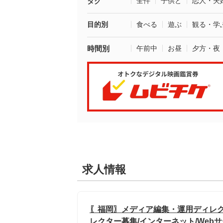
全件
子供と
恋人・夫
タグ
目的別
食べる
遊ぶ
観る・学
時間別
午前中
お昼
夕方・夜
求人情報
〖福岡〗メディア編集・運用ディレク
レクター募集/インターネット/Webサ