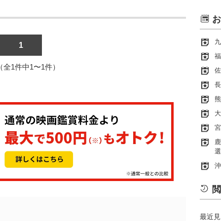
お
九
1
福
1（全1件中1〜1件）
佐
長
熊
大
宮
鹿
選
沖
閲
最近見