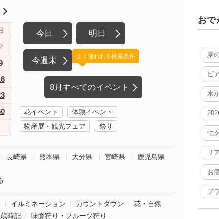
月
おで
日
今日
明日
2
夏
よく使われる検索条件
今週末
9
ビ
16
8月すべてのイベント
水
23
30
花イベント
体験イベント
20
物産展・観光フェア
祭り
七
リ
長崎県
熊本県
大分県
宮崎県
鹿児島県
お
る
プ
葉
イルミネーション
カウントダウン
花・自然
・歳時記
味覚狩り・フルーツ狩り