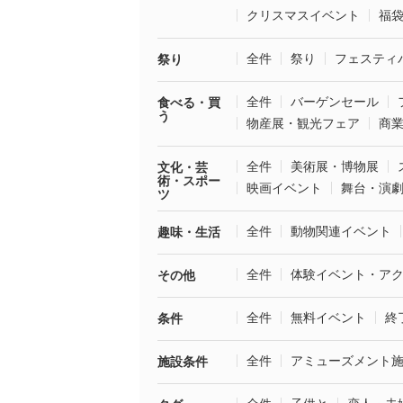
クリスマスイベント
福
全件
祭り
フェスティ
祭り
全件
バーゲンセール
食べる・買
う
物産展・観光フェア
商
全件
美術展・博物展
文化・芸
術・スポー
映画イベント
舞台・演
ツ
全件
動物関連イベント
趣味・生活
全件
体験イベント・ア
その他
全件
無料イベント
終
条件
全件
アミューズメント
施設条件