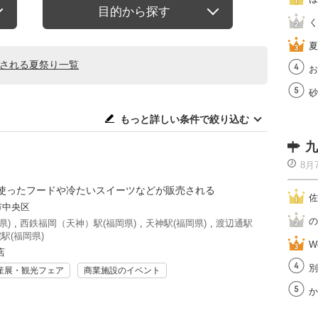
目的から探す
く
夏
催される夏祭り一覧
お
砂
もっと詳しい条件で絞り込む
九
8月
使ったフードや冷たいスイーツなどが販売される
佐
市中央区
の
県)
,
西鉄福岡（天神）駅(福岡県)
,
天神駅(福岡県)
,
渡辺通駅
駅(福岡県)
W
店
別
産展・観光フェア
商業施設のイベント
か