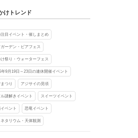
かけトレンド
の注目イベント・催しまとめ
アガーデン・ビアフェス
かけ祭り・ウォーターフェス
26年9月19日～23日の連休開催イベント
夕まつり
アジサイの見頃
アル謎解きイベント
スイーツイベント
酒イベント
恐竜イベント
ラネタリウム・天体観測