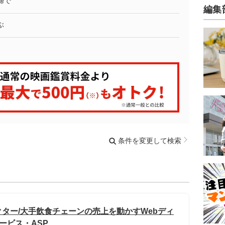
婦で
編集
ぶ
条件を変更して検索
ター/大手飲食チェーンの売上を動かすWebディ
ービス・ASP