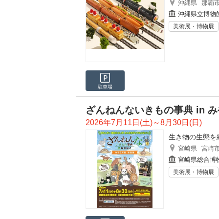
沖縄県
那覇
沖縄県立博物館
美術展・博物展
駐車場
ざんねんないきもの事典 in 
2026年7月11日(土)～8月30日(日)
生き物の生態を
宮崎県
宮崎
宮崎県総合博
美術展・博物展