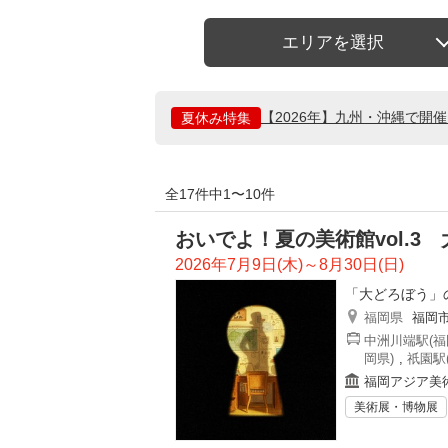
エリアを選択
【2026年】九州・沖縄で開
夏休み特集
全17件中1〜10件
おいでよ！夏の美術館vol.3
2026年7月9日(木)～8月30日(日)
「大どろぼう」
福岡県
福岡
中洲川端駅(福
岡県)
,
祇園駅
福岡アジア美
美術展・博物展