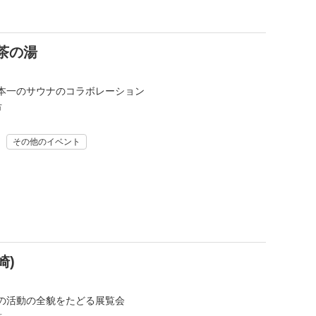
茶の湯
本一のサウナのコラボレーション
市
その他のイベント
崎)
の活動の全貌をたどる展覧会