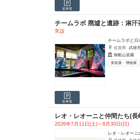
駐車場
チームラボ 廃墟と遺跡：淋汗
常設
チームラボと日
佐賀県
武雄
御船山楽園
美術展・博物展
駐車場
レオ・レオーニと仲間たち(長
2026年7月11日(土)～8月30日(日)
レオ・レオーニ