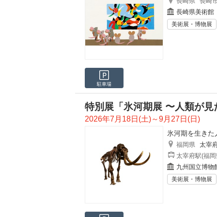
長崎県
長崎
長崎県美術館
美術展・博物展
駐車場
特別展「氷河期展 〜人類が見
2026年7月18日(土)～9月27日(日)
氷河期を生きた
福岡県
太宰
太宰府駅(福岡
九州国立博物
美術展・博物展