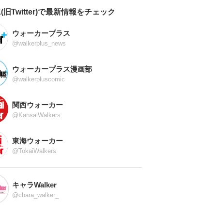
X(旧Twitter)で最新情報をチェック
ウォーカープラス
@walkerplus_news
ウォーカープラス漫画部
@walkerpluscomic
関西ウォーカー
@KansaiWalkers
東海ウォーカー
@TokaiWalkers
キャラWalker
@chara_walker_