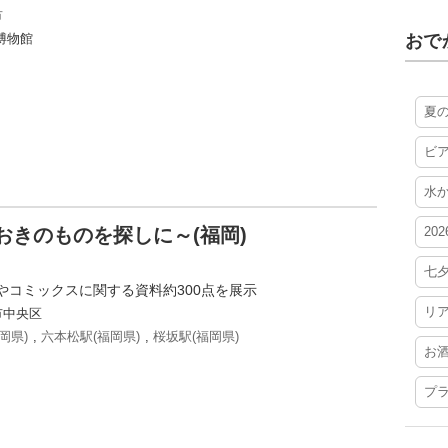
市
博物館
おで
夏
ビ
水
おきのものを探しに～(福岡)
20
七
やコミックスに関する資料約300点を展示
リ
市中央区
岡県)
,
六本松駅(福岡県)
,
桜坂駅(福岡県)
お
プ