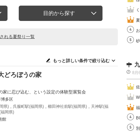
く
目的から探す
夏
お
催される夏祭り一覧
砂
もっと詳しい条件で絞り込む
九
8月
 大どろぼうの家
佐
の家に忍び込む、という設定の体験型展覧会
W
市博多区
岡県)
,
呉服町駅(福岡県)
,
櫛田神社前駅(福岡県)
,
天神駅(福
福
(福岡県)
B
術館
別