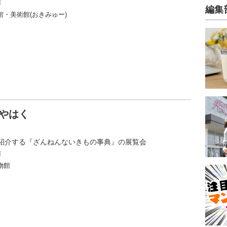
市
編集
・美術館(おきみゅー)
みやはく
紹介する『ざんねんないきもの事典』の展覧会
市
物館