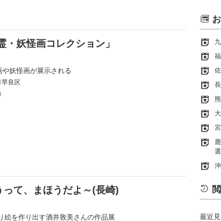
お
霊・妖怪画コレクション」
九
福
霊画や妖怪画が展示される
佐
市早良区
長
)
熊
大
宮
鹿
選
沖
って、まほうだよ～(長崎)
閲
最近見
り絵を作り出す酒井敦美さんの作品展