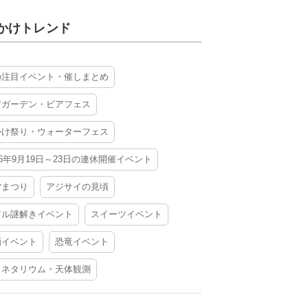
かけトレンド
の注目イベント・催しまとめ
アガーデン・ビアフェス
かけ祭り・ウォーターフェス
26年9月19日～23日の連休開催イベント
夕まつり
アジサイの見頃
アル謎解きイベント
スイーツイベント
酒イベント
恐竜イベント
ラネタリウム・天体観測