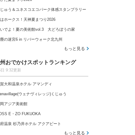
じゅう＆ユネスコエコパーク体感スタンプラリー
はホークス！天神夏まつり2026
いでよ！夏の美術館vol.3 大どろぼうの家
塵の迷宮6 in リバーウォーク北九州
もっと見る
州おでかけスポットランキング
6日 9:32更新
賀大和温泉ホテル アマンディ
enavillage(ウェナヴィレッジ)くじゅう
岡アジア美術館
OSS E・ZO FUKUOKA
府温泉 杉乃井ホテル アクアビート
もっと見る