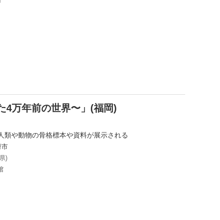
市
た4万年前の世界〜」(福岡)
人類や動物の骨格標本や資料が展示される
府市
県)
館