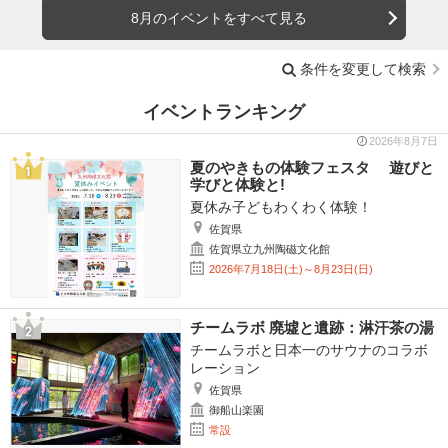
8月のイベントをすべて見る
条件を変更して検索
イベントランキング
2026年8月7日
夏のやきもの体験フェスタ 遊びと
学びと体験と!
夏休み子どもわくわく体験！
佐賀県
佐賀県立九州陶磁文化館
2026年7月18日(土)～8月23日(日)
チームラボ 廃墟と遺跡：淋汗茶の湯
チームラボと日本一のサウナのコラボ
レーション
佐賀県
御船山楽園
常設