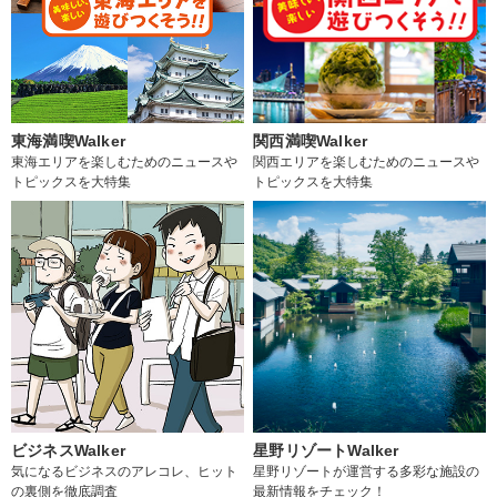
東海満喫Walker
関西満喫Walker
東海エリアを楽しむためのニュースや
関西エリアを楽しむためのニュースや
トピックスを大特集
トピックスを大特集
ビジネスWalker
星野リゾートWalker
気になるビジネスのアレコレ、ヒット
星野リゾートが運営する多彩な施設の
の裏側を徹底調査
最新情報をチェック！