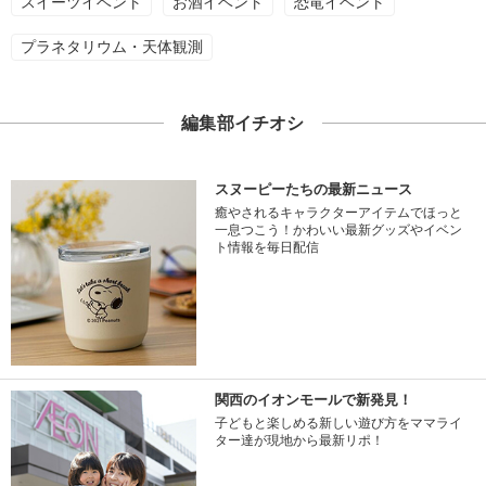
スイーツイベント
お酒イベント
恐竜イベント
プラネタリウム・天体観測
編集部イチオシ
スヌーピーたちの最新ニュース
癒やされるキャラクターアイテムでほっと
一息つこう！かわいい最新グッズやイベン
ト情報を毎日配信
関西のイオンモールで新発見！
子どもと楽しめる新しい遊び方をママライ
ター達が現地から最新リポ！