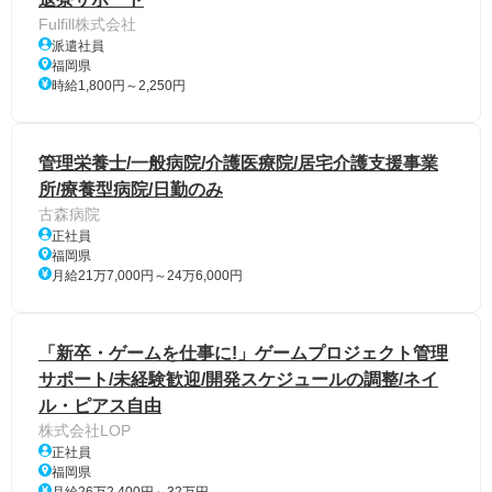
Fulfill株式会社
派遣社員
福岡県
時給1,800円～2,250円
管理栄養士/一般病院/介護医療院/居宅介護支援事業
所/療養型病院/日勤のみ
古森病院
正社員
福岡県
月給21万7,000円～24万6,000円
「新卒・ゲームを仕事に!」ゲームプロジェクト管理
サポート/未経験歓迎/開発スケジュールの調整/ネイ
ル・ピアス自由
株式会社LOP
正社員
福岡県
月給26万2,400円～32万円