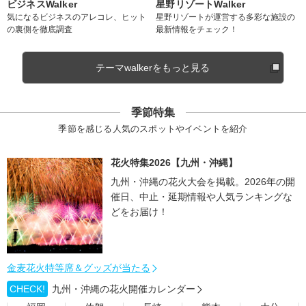
ビジネスWalker
星野リゾートWalker
気になるビジネスのアレコレ、ヒット
星野リゾートが運営する多彩な施設の
の裏側を徹底調査
最新情報をチェック！
テーマwalkerをもっと見る
季節特集
季節を感じる人気のスポットやイベントを紹介
花火特集2026【九州・沖縄】
九州・沖縄の花火大会を掲載。2026年の開
催日、中止・延期情報や人気ランキングな
どをお届け！
金麦花火特等席＆グッズが当たる
CHECK!
九州・沖縄の花火開催カレンダー