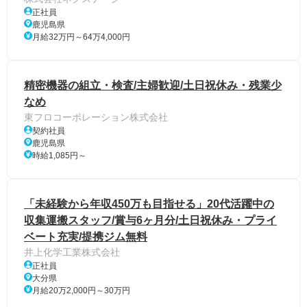
正社員
鹿児島県
月給32万円～64万4,000円
精密機器の組立・検査/主婦歓迎/土日祝休み・残業少
なめ
東フロコーポレーション株式会社
契約社員
鹿児島県
時給1,085円～
「未経験から年収450万も目指せる」20代活躍中の
収集運搬スタッフ/賞与6ヶ月分/土日祝休み・プライ
ベート充実/提携ジム無料
井上化学工業株式会社
正社員
大分県
月給20万2,000円～30万円