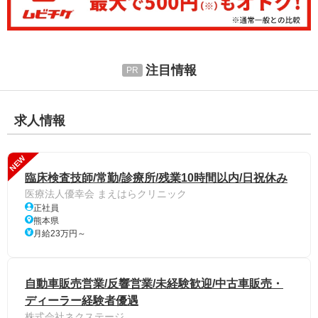
注目情報
求人情報
NEW
臨床検査技師/常勤/診療所/残業10時間以内/日祝休み
医療法人優幸会 まえはらクリニック
正社員
熊本県
月給23万円～
自動車販売営業/反響営業/未経験歓迎/中古車販売・
ディーラー経験者優遇
株式会社ネクステージ