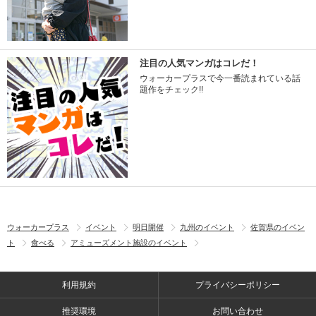
注目の人気マンガはコレだ！
ウォーカープラスで今一番読まれている話
題作をチェック!!
ウォーカープラス
イベント
明日開催
九州のイベント
佐賀県のイベン
ト
食べる
アミューズメント施設のイベント
利用規約
プライバシーポリシー
推奨環境
お問い合わせ