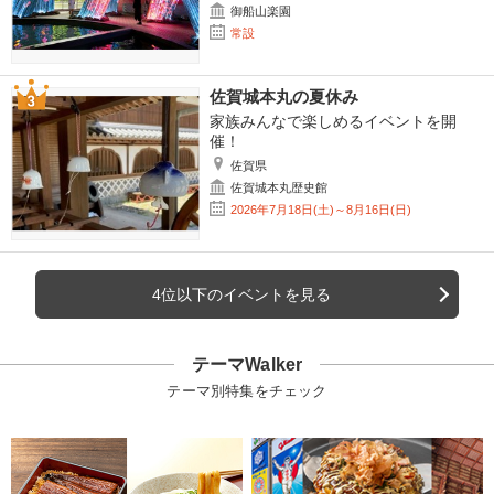
御船山楽園
常設
佐賀城本丸の夏休み
家族みんなで楽しめるイベントを開
催！
佐賀県
佐賀城本丸歴史館
2026年7月18日(土)～8月16日(日)
4位以下のイベントを見る
テーマWalker
テーマ別特集をチェック