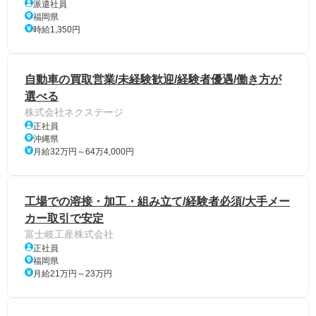
派遣社員
福岡県
時給1,350円
自動車の買取営業/未経験歓迎/経験者優遇/働き方が
選べる
株式会社ネクステージ
正社員
沖縄県
月給32万円～64万4,000円
工場での溶接・加工・組み立て/経験者必須/大手メー
カー取引で安定
富士岐工産株式会社
正社員
福岡県
月給21万円～23万円