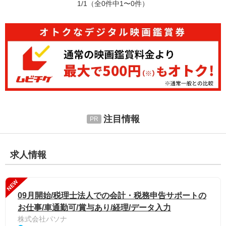
1/1
（全0件中1〜0件）
注目情報
求人情報
NEW
09月開始/税理士法人での会計・税務申告サポートの
お仕事/車通勤可/賞与あり/経理/データ入力
株式会社パソナ