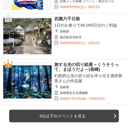
出島メッセ長崎 イベント・展示ホール
2026年8月8日(土)～30日(日)
四萬六千日祭
1日のお参りで46,000日分のご利益
長崎県
福石観音清岩寺
2026年8月8日(土)～10日(月)
旅する光の切り絵展～くうそうっ
て、まほうだよ～(長崎)
幻想的な光の切り絵を作り出す酒井敦
美さんの作品展
長崎県
長崎歴史文化博物館
2026年7月17日(金)～9月6日(日)
4位以下のイベントを見る