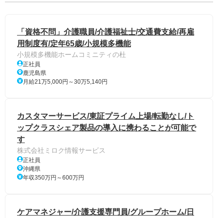
「資格不問」介護職員/介護福祉士/交通費支給/再雇
用制度有/定年65歳/小規模多機能
小規模多機能ホームコミニティの杜
正社員
鹿児島県
月給21万5,000円～30万5,140円
カスタマーサービス/東証プライム上場/転勤なし/ト
ップクラスシェア製品の導入に携わることが可能で
す
株式会社ミロク情報サービス
正社員
沖縄県
年収350万円～600万円
ケアマネジャー/介護支援専門員/グループホーム/日