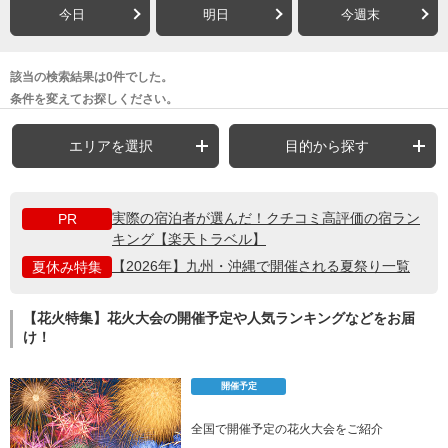
今日
明日
今週末
該当の検索結果は0件でした。
条件を変えてお探しください。
エリアを選択
目的から探す
実際の宿泊者が選んだ！クチコミ高評価の宿ラン
PR
キング【楽天トラベル】
【2026年】九州・沖縄で開催される夏祭り一覧
夏休み特集
【花火特集】花火大会の開催予定や人気ランキングなどをお届
け！
開催予定
全国で開催予定の花火大会をご紹介