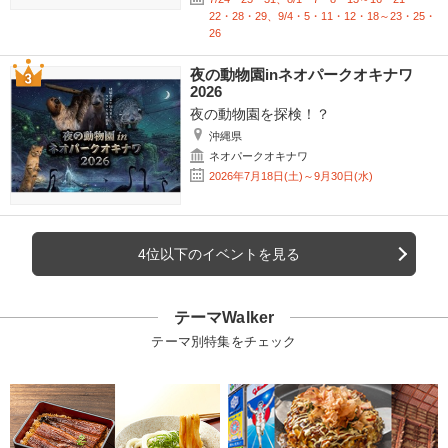
22・28・29、9/4・5・11・12・18～23・25・
26
夜の動物園inネオパークオキナワ
2026
夜の動物園を探検！？
沖縄県
ネオパークオキナワ
2026年7月18日(土)～9月30日(水)
4位以下のイベントを見る
テーマWalker
テーマ別特集をチェック