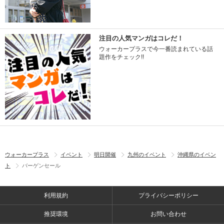
注目の人気マンガはコレだ！
ウォーカープラスで今一番読まれている話
題作をチェック!!
ウォーカープラス
イベント
明日開催
九州のイベント
沖縄県のイベン
ト
バーゲンセール
利用規約
プライバシーポリシー
推奨環境
お問い合わせ