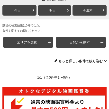
今日
明日
今週末
該当の検索結果は0件でした。
条件を変えてお探しください。
エリアを選択
目的から探す
もっと詳しい条件で絞り込む
1/1
（全0件中1〜0件）