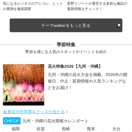
気になるビジネスのアレコレ、ヒット
星野リゾートが運営する多彩な施設の
の裏側を徹底調査
最新情報をチェック！
テーマwalkerをもっと見る
季節特集
季節を感じる人気のスポットやイベントを紹介
花火特集2026【九州・沖縄】
九州・沖縄の花火大会を掲載。2026年の開
催日、中止・延期情報や人気ランキングな
どをお届け！
金麦花火特等席＆グッズが当たる
CHECK!
九州・沖縄の花火開催カレンダー
福岡
佐賀
長崎
熊本
大分