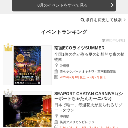
8月のイベントをすべて見る
条件を変更して検索
イベントランキング
2026年8月9日
南国ECOライツSUMMER
全国1位の光が彩る夏の幻想的な夜の植
物園
沖縄県
美らヤシパークオキナワ・東南植物楽園
2026年7月18日(土)～9月27日(日)
SEAPORT CHATAN CARNIVAL(シ
ーポートちゃたんカーニバル)
日本で唯一、毎週花火が見られるリゾ
ートタウン
沖縄県
美浜アメリカンビレッジ
7/24・25・31、8/1・7・8・13～16・21・