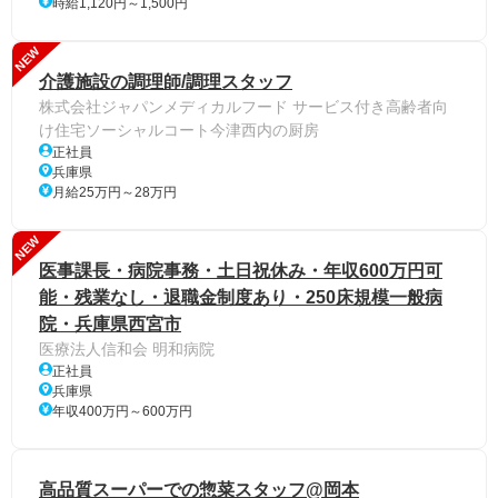
時給1,120円～1,500円
NEW
介護施設の調理師/調理スタッフ
株式会社ジャパンメディカルフード サービス付き高齢者向
け住宅ソーシャルコート今津西内の厨房
正社員
兵庫県
月給25万円～28万円
NEW
医事課長・病院事務・土日祝休み・年収600万円可
能・残業なし・退職金制度あり・250床規模一般病
院・兵庫県西宮市
医療法人信和会 明和病院
正社員
兵庫県
年収400万円～600万円
高品質スーパーでの惣菜スタッフ@岡本