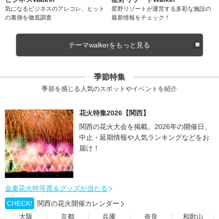
気になるビジネスのアレコレ、ヒット
星野リゾートが運営する多彩な施設の
の裏側を徹底調査
最新情報をチェック！
テーマwalkerをもっと見る
季節特集
季節を感じる人気のスポットやイベントを紹介
花火特集2026【関西】
関西の花火大会を掲載。2026年の開催日、
中止・延期情報や人気ランキングなどをお
届け！
金麦花火特等席＆グッズが当たる
CHECK!
関西の花火開催カレンダー
大阪
京都
兵庫
奈良
和歌山