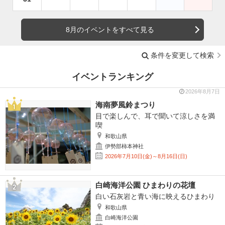
8月のイベントをすべて見る
条件を変更して検索
イベントランキング
2026年8月7日
海南夢風鈴まつり
目で楽しんで、耳で聞いて涼しさを満
喫
和歌山県
伊勢部柿本神社
2026年7月10日(金)～8月16日(日)
白崎海洋公園 ひまわりの花壇
白い石灰岩と青い海に映えるひまわり
和歌山県
白崎海洋公園