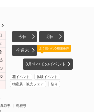
月
日
今日
明日
2
よく使われる検索条件
今週末
9
16
8月すべてのイベント
23
30
花イベント
体験イベント
物産展・観光フェア
祭り
市
鳥取県
島根県
る