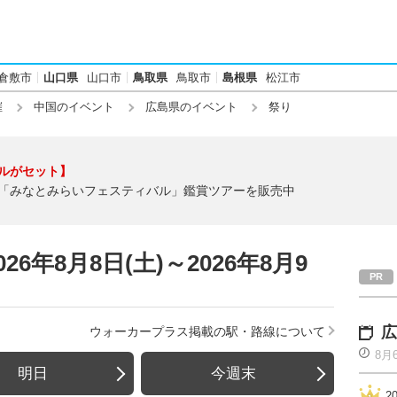
倉敷市
山口県
山口市
鳥取県
鳥取市
島根県
松江市
催
中国のイベント
広島県のイベント
祭り
ルがセット】
「みなとみらいフェスティバル」鑑賞ツアーを販売中
6年8月8日(土)～2026年8月9
広
ウォーカープラス掲載の駅・路線について
8月
明日
今週末
2