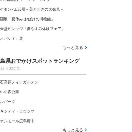
ケモン×工芸展－美とわざの大発見－
画展「夏休み おばけの博物館」
天堂ビレッジ「夏やすみ体験フェア」
オバケ？」展
もっと見る
島県おでかけスポットランキング
6日 9:32更新
石高原ティアガルテン
いの森公園
ルパーク
キシティ・ヒロシマ
オンモール広島府中
もっと見る