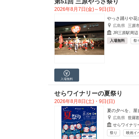
第51回 三原やっさ祭り
2026年8月7日(金)～9日(日)
やっさ踊りや花
広島県
三原
JR三原駅周辺
入場無料
祭
入場無料
せらワイナリーの夏祭り
2026年8月8日(土)・9日(日)
夏の夕べを、屋
広島県
世羅
せらワイナリ
祭り
映画イ