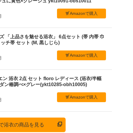
黄色×グレージュ ykt10091-obs10011
Amazonで購入
円
メンズ 「上品さを魅せる浴衣」 6点セット (帯 内帯 巾
ッチ帯 セット (M, 黒しじら)
Amazonで購入
円
ビエン 浴衣 2点 セット floro レディース (浴衣/半幅
ン椿調べ×グレー(ykt10285-obh10005)
Amazonで購入
円
onで浴衣の商品を見る