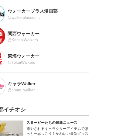
ウォーカープラス漫画部
@walkerpluscomic
関西ウォーカー
@KansaiWalkers
東海ウォーカー
@TokaiWalkers
キャラWalker
@chara_walker_
部イチオシ
スヌーピーたちの最新ニュース
癒やされるキャラクターアイテムでほ
っと一息つこう！かわいい最新グッズ