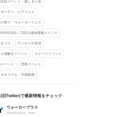
の注目イベント・催しまとめ
アガーデン・ビアフェス
かけ祭り・ウォーターフェス
26年9月19日～23日の連休開催イベント
夕まつり
アジサイの見頃
アル謎解きイベント
スイーツイベント
酒イベント
恐竜イベント
ラネタリウム・天体観測
X(旧Twitter)で最新情報をチェック
ウォーカープラス
@walkerplus_news