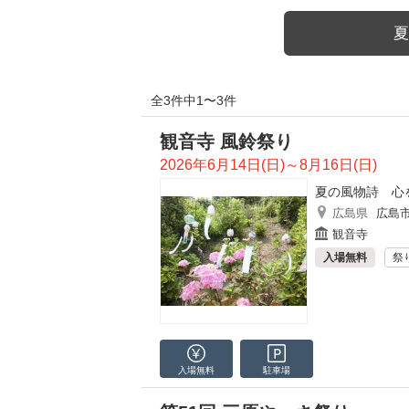
夏
全3件中1〜3件
観音寺 風鈴祭り
2026年6月14日(日)～8月16日(日)
夏の風物詩 心
広島県
広島
観音寺
入場無料
祭
入場無料
駐車場