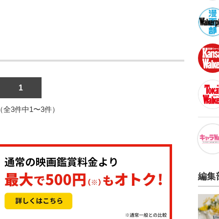
1
1（全3件中1〜3件）
編集