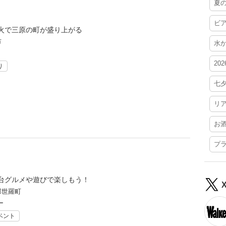
夏
ビ
火で三原の町が盛り上がる
市
水
20
り
七
リ
お
プ
台グルメや遊びで楽しもう！
郡世羅町
ー
ベント