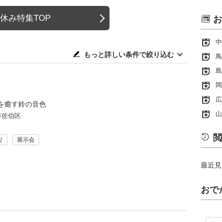
休み特集TOP
お
中
もっと詳しい条件で絞り込む
鳥
島
岡
広
を癒す鈴の音色
山
市佐伯区
閲
り
展示会
最近見
おで