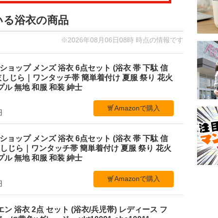
いる浴衣の商品
※2026年08月06日08時 時点の情報です
ショップ メンズ 浴衣 6点セット (浴衣 帯 下駄 信
M 灰しじら｜ワンタッチ帯 簡単着付け 夏服 祭り 花火
ル 無地 和服 和装 紳士
Amazonで購入
円
ショップ メンズ 浴衣 6点セット (浴衣 帯 下駄 信
L 黒しじら｜ワンタッチ帯 簡単着付け 夏服 祭り 花火
ル 無地 和服 和装 紳士
Amazonで購入
円
ビエン 浴衣 2点 セット (浴衣/兵児帯) レディース フ