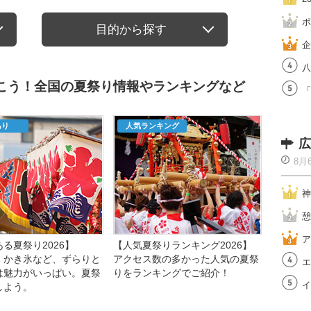
ポ
目的から探す
企
八
行こう！全国の夏祭り情報やランキングなど
「
あり
人気ランキング
広
8月
神
憩
ア
る夏祭り2026】
【人気夏祭りランキング2026】
、かき氷など、ずらりと
アクセス数の多かった人気の夏祭
エ
は魅力がいっぱい。夏祭
りをランキングでご紹介！
イ
しよう。