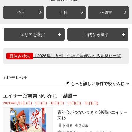
今日
明日
今週末
エリアを選択
目的から探す
【2026年】九州・沖縄で開催される夏祭り一覧
夏休み特集
全1件中1〜1件
もっと詳しい条件で絞り込む
エイサー 演舞祭 ゆいかじ －結風ー
2026年8月2日(日)・9日(日)・16日(日)・23日(日)・30日(日)
青年会がつないできた沖縄のエイサー
文化
沖縄県
豊見城市