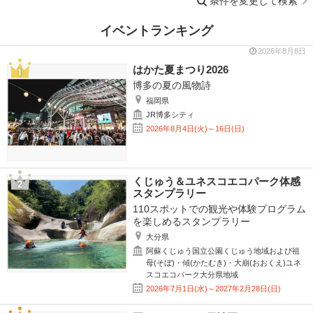
条件を変更して検索
イベントランキング
2026年8月8日
はかた夏まつり2026
博多の夏の風物詩
福岡県
JR博多シティ
2026年8月4日(火)～16日(日)
くじゅう＆ユネスコエコパーク体感
スタンプラリー
110スポットでの観光や体験プログラム
を楽しめるスタンプラリー
大分県
阿蘇くじゅう国立公園くじゅう地域および祖
母(そぼ)・傾(かたむき)・大崩(おおくえ)ユネ
スコエコパーク大分県地域
2026年7月1日(水)～2027年2月28日(日)