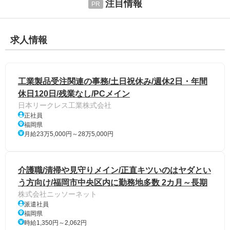
注目情報
求人情報
工業製品受注関連の事務/土日祝休み/週休2日・年間
休日120日/残業なし/PCメイン
日本リークレス工業株式会社
正社員
福岡県
月給23万5,000円～28万5,000円
介護職/清掃や見守りメイン/正直キツいのはヤダとい
う方向け/福岡市中央区内に勤務地多数 2カ月～長期
株式会社ニッソーネット
派遣社員
福岡県
時給1,350円～2,062円