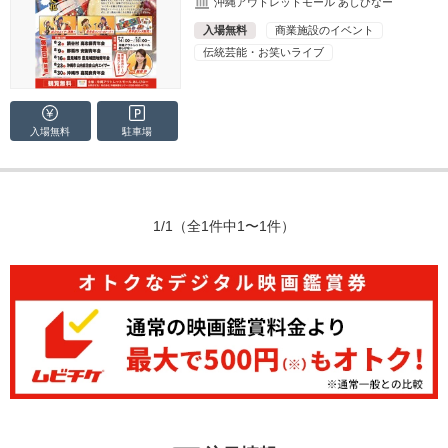
沖縄アウトレットモール あしびなー
入場無料
商業施設のイベント
伝統芸能・お笑いライブ
入場無料
駐車場
1/1
（全1件中1〜1件）