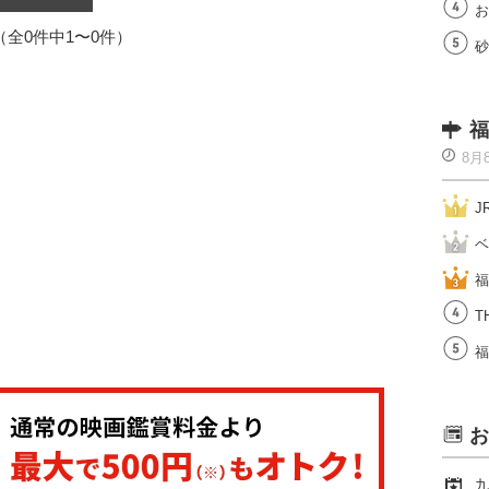
お
1（全0件中1〜0件）
砂
福
8月
J
ベ
福
T
福
お
九