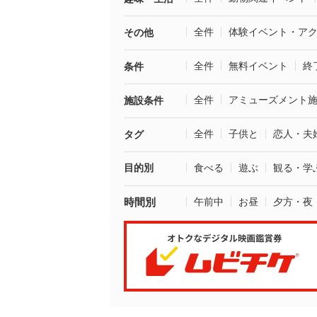
全件
体験イベント・ア
その他
全件
無料イベント
終
条件
全件
アミューズメント
施設条件
全件
子供と
恋人・夫
タグ
目的別
食べる
遊ぶ
観る・学
時間別
午前中
お昼
夕方・夜