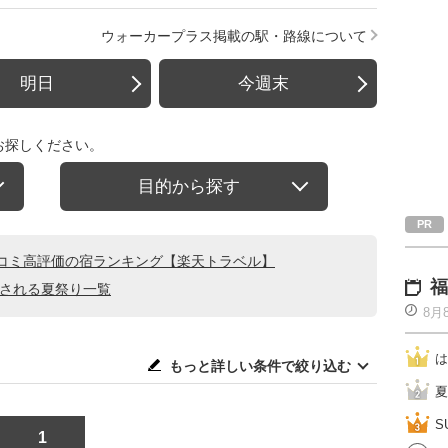
ウォーカープラス掲載の駅・路線について
明日
今週末
お探しください。
目的から探す
コミ高評価の宿ランキング【楽天トラベル】
福
催される夏祭り一覧
8月
は
もっと詳しい条件で絞り込む
夏
S
1