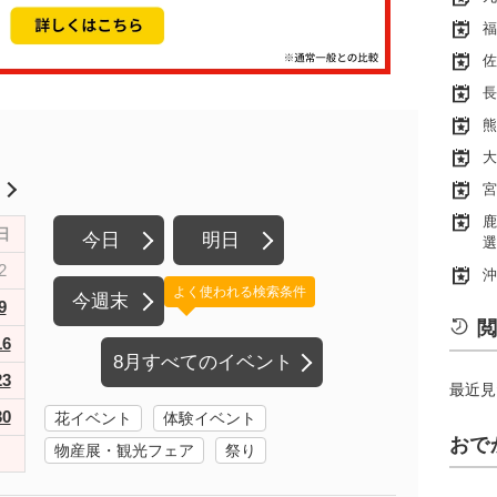
福
佐
長
熊
大
月
宮
鹿
日
今日
明日
選
2
沖
よく使われる検索条件
今週末
9
閲
16
8月すべてのイベント
23
最近見
30
花イベント
体験イベント
おで
物産展・観光フェア
祭り