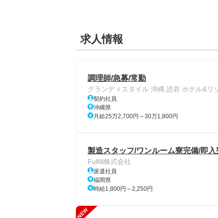
求人情報
調理師/急募/常勤
グランディスタイル 沖縄 読谷 ホテル&リ
契約社員
沖縄県
月給25万2,700円～30万1,800円
製造スタッフ/ワンルーム寮完備/即入
Fulfill株式会社
派遣社員
福岡県
時給1,800円～2,250円
NEW