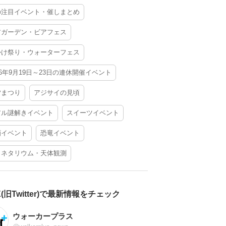
の注目イベント・催しまとめ
アガーデン・ビアフェス
かけ祭り・ウォーターフェス
26年9月19日～23日の連休開催イベント
夕まつり
アジサイの見頃
アル謎解きイベント
スイーツイベント
酒イベント
恐竜イベント
ラネタリウム・天体観測
X(旧Twitter)で最新情報をチェック
ウォーカープラス