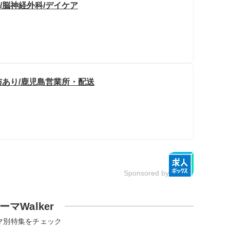
/脳神経外科/デイケア
与あり/鹿児島営業所・配送
Sponsored by
ーマWalker
マ別特集をチェック