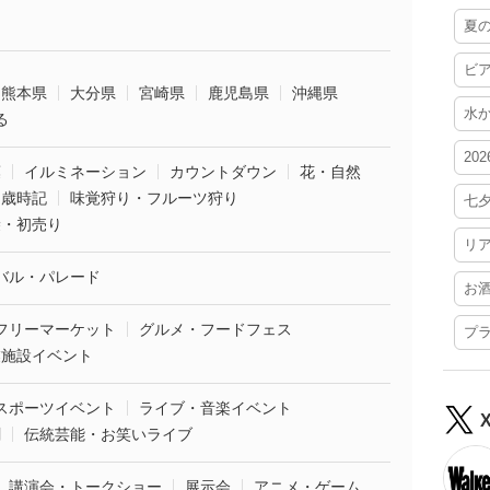
夏
ビ
熊本県
大分県
宮崎県
鹿児島県
沖縄県
水
る
20
葉
イルミネーション
カウントダウン
花・自然
・歳時記
味覚狩り・フルーツ狩り
七
袋・初売り
リ
バル・パレード
お
フリーマーケット
グルメ・フードフェス
プ
業施設イベント
スポーツイベント
ライブ・音楽イベント
劇
伝統芸能・お笑いライブ
講演会・トークショー
展示会
アニメ・ゲーム