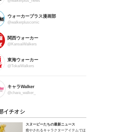
@walkerplus_news
ウォーカープラス漫画部
@walkerpluscomic
関西ウォーカー
@KansaiWalkers
東海ウォーカー
@TokaiWalkers
キャラWalker
@chara_walker_
部イチオシ
スヌーピーたちの最新ニュース
癒やされるキャラクターアイテムでほ