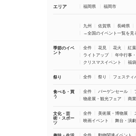
エリア
福岡県
福岡市
九州
佐賀県
長崎県
→全国のイベント一覧を見
全件
花見
花火
紅
季節のイベ
ント
ライトアップ
年中行事
クリスマスイベント
福
全件
祭り
フェスティ
祭り
全件
バーゲンセール
食べる・買
う
物産展・観光フェア
商
全件
美術展・博物展
文化・芸
術・スポー
映画イベント
舞台・演
ツ
全件
動物関連イベント
趣味・生活