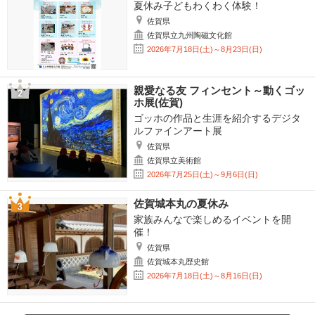
夏休み子どもわくわく体験！
佐賀県
佐賀県立九州陶磁文化館
2026年7月18日(土)～8月23日(日)
親愛なる友 フィンセント～動くゴッ
ホ展(佐賀)
ゴッホの作品と生涯を紹介するデジタ
ルファインアート展
佐賀県
佐賀県立美術館
2026年7月25日(土)～9月6日(日)
佐賀城本丸の夏休み
家族みんなで楽しめるイベントを開
催！
佐賀県
佐賀城本丸歴史館
2026年7月18日(土)～8月16日(日)