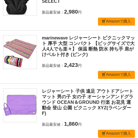
SELECT
2,980
新品最安値：
円
Amazonで購入
marinewave レジャーシート ピクニックマッ
ト 厚手 大型 コンパクト 【ビッグサイズで大
人4人でも楽々】 保温 断熱 防水 持ち手 肩が
けベルト付き (ピンク)
2,423
新品最安値：
円
Amazonで購入
レジャーシート 子供 遠足 アウトドアシート
マット 男の子 女の子 オーシャンアンドグラ
ウンド OCEAN＆GROUND 行楽 お花見 運
動会 登山 公園 ピクニック XYZ(ラベンダー
F)
1,860
新品最安値：
円
Amazonで購入