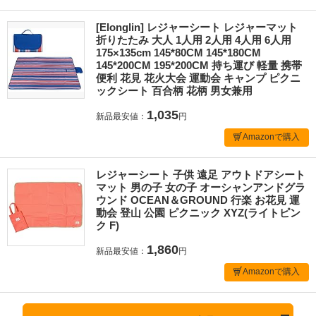
[Elonglin] レジャーシート レジャーマット
折りたたみ 大人 1人用 2人用 4人用 6人用
175×135cm 145*80CM 145*180CM
145*200CM 195*200CM 持ち運び 軽量 携帯
便利 花見 花火大会 運動会 キャンプ ピクニ
ックシート 百合柄 花柄 男女兼用
1,035
新品最安値：
円
Amazonで購入
レジャーシート 子供 遠足 アウトドアシート
マット 男の子 女の子 オーシャンアンドグラ
ウンド OCEAN＆GROUND 行楽 お花見 運
動会 登山 公園 ピクニック XYZ(ライトピン
ク F)
1,860
新品最安値：
円
Amazonで購入