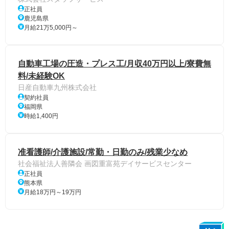
正社員
鹿児島県
月給21万5,000円～
自動車工場の圧造・プレス工/月収40万円以上/寮費無
料/未経験OK
日産自動車九州株式会社
契約社員
福岡県
時給1,400円
准看護師/介護施設/常勤・日勤のみ/残業少なめ
社会福祉法人善隣会 画図重富苑デイサービスセンター
正社員
熊本県
月給18万円～19万円