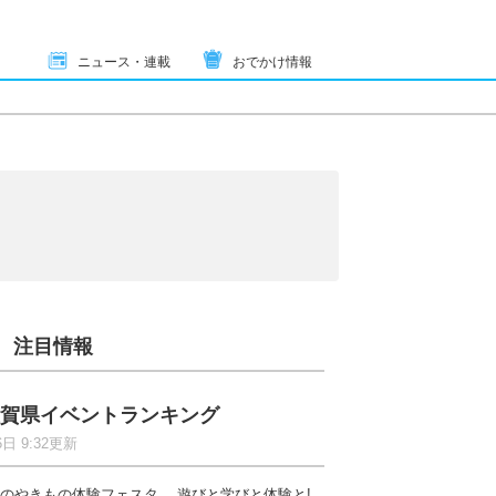
ニュース・連載
おでかけ情報
注目情報
賀県イベントランキング
6日 9:32更新
のやきもの体験フェスタ 遊びと学びと体験と!