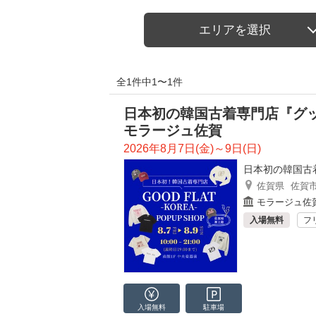
エリアを選択
全1件中1〜1件
日本初の韓国古着専門店『グッド
モラージュ佐賀
2026年8月7日(金)～9日(日)
日本初の韓国古
佐賀県
佐賀
モラージュ佐
入場無料
フ
入場無料
駐車場