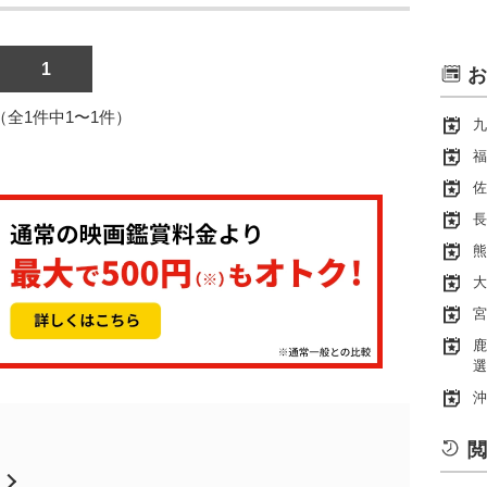
1
お
1（全1件中1〜1件）
九
福
佐
長
熊
大
宮
鹿
選
沖
閲
月