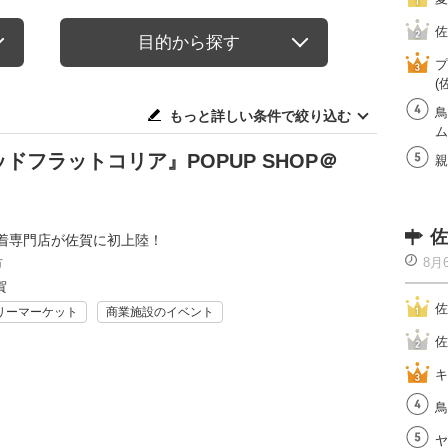
佐
目的から探す
プ
(
鳥
もっと詳しい条件で絞り込む
ム
フラットコリア』POPUP SHOP＠
親
佐
着専門店が佐賀に初上陸！
8月
市
賀
佐
リーマーケット
商業施設のイベント
佐
キ
鳥
ヤ