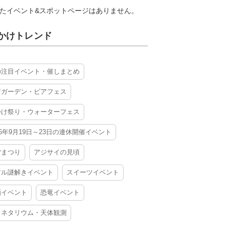
たイベント&スポットページはありません。
かけトレンド
の注目イベント・催しまとめ
アガーデン・ビアフェス
かけ祭り・ウォーターフェス
26年9月19日～23日の連休開催イベント
夕まつり
アジサイの見頃
アル謎解きイベント
スイーツイベント
酒イベント
恐竜イベント
ラネタリウム・天体観測