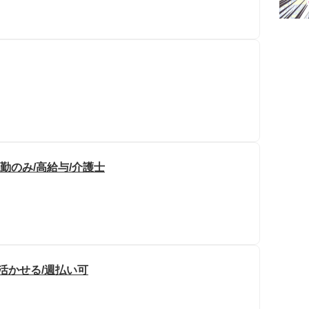
勤のみ/高給与/介護士
活かせる/週払い可