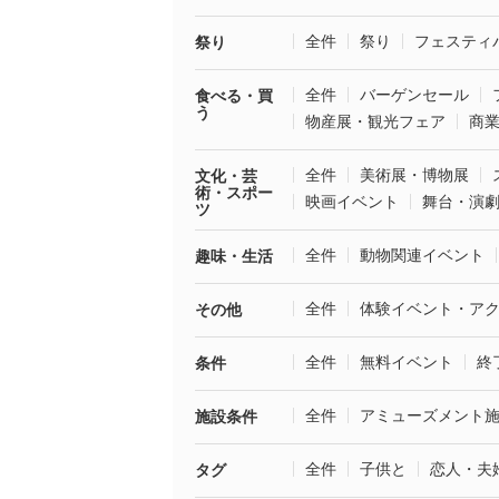
全件
祭り
フェスティ
祭り
全件
バーゲンセール
食べる・買
う
物産展・観光フェア
商
全件
美術展・博物展
文化・芸
術・スポー
映画イベント
舞台・演
ツ
全件
動物関連イベント
趣味・生活
全件
体験イベント・ア
その他
全件
無料イベント
終
条件
全件
アミューズメント
施設条件
全件
子供と
恋人・夫
タグ