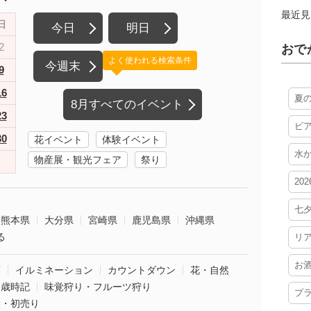
最近見
日
今日
明日
2
おで
よく使われる検索条件
今週末
9
16
夏
8月すべてのイベント
23
ビ
30
花イベント
体験イベント
水
物産展・観光フェア
祭り
20
七
熊本県
大分県
宮崎県
鹿児島県
沖縄県
る
リ
お
葉
イルミネーション
カウントダウン
花・自然
・歳時記
味覚狩り・フルーツ狩り
プ
袋・初売り