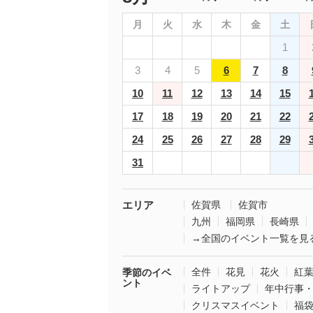
月
火
水
木
金
土
1
3
4
5
6
7
8
10
11
12
13
14
15
17
18
19
20
21
22
24
25
26
27
28
29
31
エリア
佐賀県
佐賀市
九州
福岡県
長崎県
→全国のイベント一覧を見
全件
花見
花火
紅
季節のイベ
ント
ライトアップ
年中行事
クリスマスイベント
福