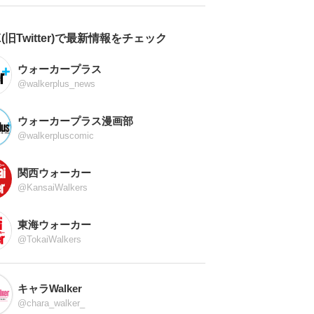
X(旧Twitter)で最新情報をチェック
ウォーカープラス
@walkerplus_news
ウォーカープラス漫画部
@walkerpluscomic
関西ウォーカー
@KansaiWalkers
東海ウォーカー
@TokaiWalkers
キャラWalker
@chara_walker_