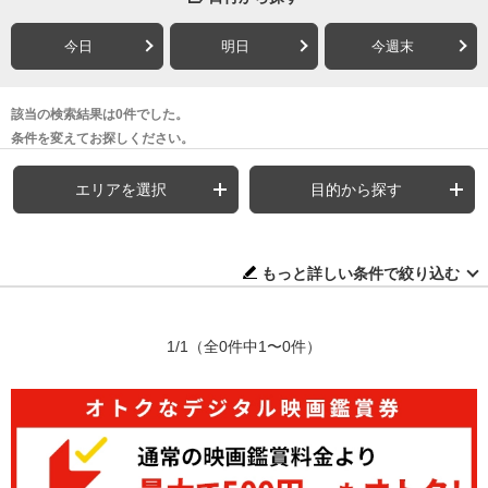
今日
明日
今週末
該当の検索結果は0件でした。
条件を変えてお探しください。
エリアを選択
目的から探す
もっと詳しい条件で絞り込む
1/1
（全0件中1〜0件）