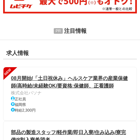
注目情報
求人情報
NEW
08月開始/「土日祝休み」ヘルスケア業界の産業保健
師/高時給/未経験OK/要資格:保健師、正看護師
株式会社パソナ
正社員
福岡県
時給2,300円
部品の製造スタッフ/軽作業/即日入寮/住み込み/寮完
備/8割入寮希望者