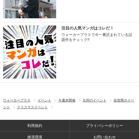
注目の人気マンガはコレだ！
ウォーカープラスで今一番読まれている話
題作をチェック!!
ウォーカープラス
イベント
今週末開催
九州のイベント
佐賀県のイベ
ント
クリスマスイベント
利用規約
プライバシーポリシー
推奨環境
お問い合わせ