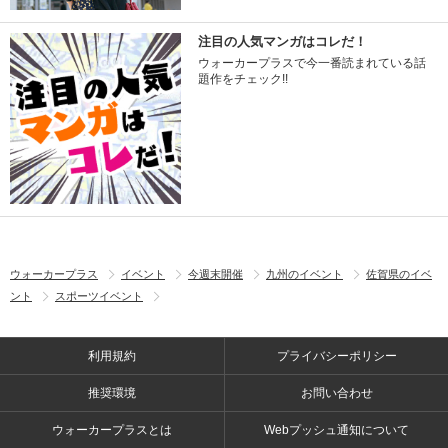
注目の人気マンガはコレだ！
ウォーカープラスで今一番読まれている話
題作をチェック!!
ウォーカープラス
イベント
今週末開催
九州のイベント
佐賀県のイベ
ント
スポーツイベント
利用規約
プライバシーポリシー
推奨環境
お問い合わせ
ウォーカープラスとは
Webプッシュ通知について