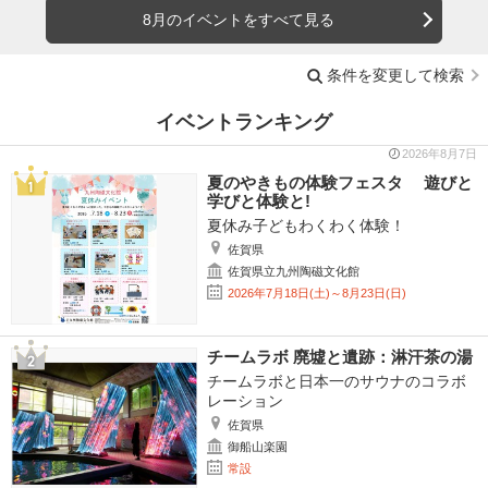
8月のイベントをすべて見る
条件を変更して検索
イベントランキング
2026年8月7日
夏のやきもの体験フェスタ 遊びと
学びと体験と!
夏休み子どもわくわく体験！
佐賀県
佐賀県立九州陶磁文化館
2026年7月18日(土)～8月23日(日)
チームラボ 廃墟と遺跡：淋汗茶の湯
チームラボと日本一のサウナのコラボ
レーション
佐賀県
御船山楽園
常設