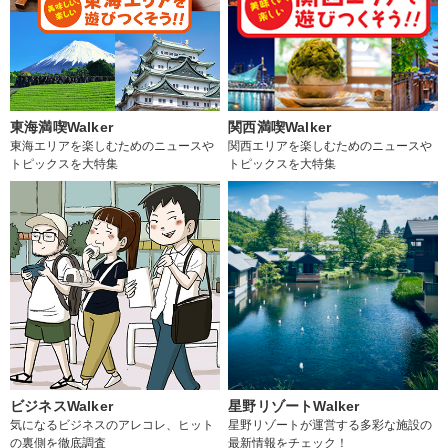
東海満喫Walker
関西満喫Walker
東海エリアを楽しむためのニュースや
関西エリアを楽しむためのニュースや
トピックスを大特集
トピックスを大特集
ビジネスWalker
星野リゾートWalker
気になるビジネスのアレコレ、ヒット
星野リゾートが運営する多彩な施設の
の裏側を徹底調査
最新情報をチェック！