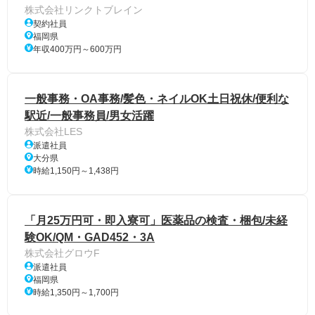
株式会社リンクトブレイン
契約社員
福岡県
年収400万円～600万円
一般事務・OA事務/髪色・ネイルOK土日祝休/便利な
駅近/一般事務員/男女活躍
株式会社LES
派遣社員
大分県
時給1,150円～1,438円
「月25万円可・即入寮可」医薬品の検査・梱包/未経
験OK/QM・GAD452・3A
株式会社グロウF
派遣社員
福岡県
時給1,350円～1,700円