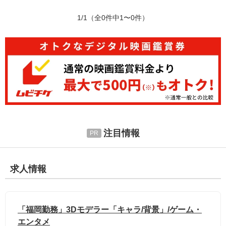
1/1
（全0件中1〜0件）
注目情報
求人情報
「福岡勤務」3Dモデラー「キャラ/背景」/ゲーム・
エンタメ