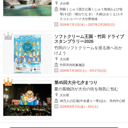
大分県
阿蘇くじゅう国立公園くじゅう地域および祖
母(そぼ)・傾(かたむき)・大崩(おおくえ)ユネ
スコエコパーク大分県地域
2026年7月1日(水)～2027年2月28日(日)
ソフトクリーム王国・竹田 ドライブ
スタンプラリー2026
竹田のソフトクリームを巡る旅へ出か
けよう
大分県
竹田市内対象施設
2026年7月18日(土)～9月27日(日)
第45回大分七夕まつり
夏の風物詩が大分の街を熱気に包む
大分県
48万人の広場(中央通り一帯)ほか、市内中心部
2026年8月7日(金)・8日(土)