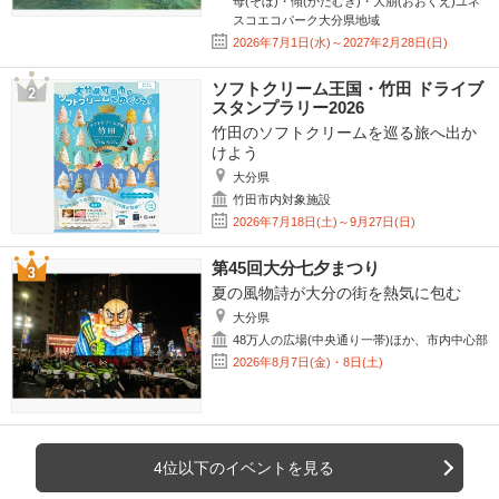
母(そぼ)・傾(かたむき)・大崩(おおくえ)ユネ
スコエコパーク大分県地域
2026年7月1日(水)～2027年2月28日(日)
ソフトクリーム王国・竹田 ドライブ
スタンプラリー2026
竹田のソフトクリームを巡る旅へ出か
けよう
大分県
竹田市内対象施設
2026年7月18日(土)～9月27日(日)
第45回大分七夕まつり
夏の風物詩が大分の街を熱気に包む
大分県
48万人の広場(中央通り一帯)ほか、市内中心部
2026年8月7日(金)・8日(土)
4位以下のイベントを見る