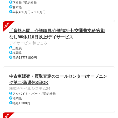
正社員 / 契約社員
熊本県
年収450万円～600万円
NEW
「資格不問」介護職員/介護福祉士/交通費支給/夜勤
なし/年休110日以上/デイサービス
デイサービス 和ごころ
正社員
福岡県
月給18万7,800円
中古車販売・買取査定のコールセンター/オープニン
グ第二弾/週休3日OK
株式会社ベルシステム24
アルバイト・パート / 契約社員
福岡県
時給1,300円
NEW