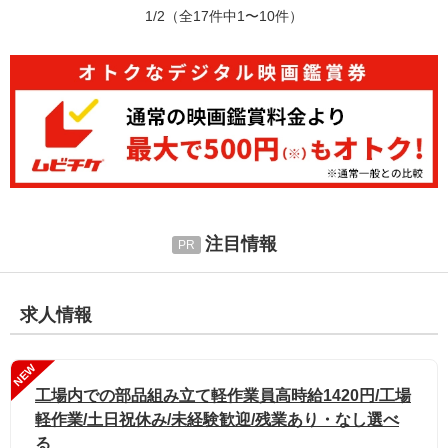
1/2
（全17件中1〜10件）
注目情報
求人情報
NEW
工場内での部品組み立て軽作業員高時給1420円/工場
軽作業/土日祝休み/未経験歓迎/残業あり・なし選べ
る