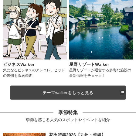
ビジネスWalker
星野リゾートWalker
気になるビジネスのアレコレ、ヒット
星野リゾートが運営する多彩な施設の
の裏側を徹底調査
最新情報をチェック！
テーマwalkerをもっと見る
季節特集
季節を感じる人気のスポットやイベントを紹介
花火特集2026【九州・沖縄】