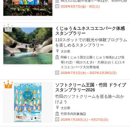
48万人の広場(中央通り一帯)ほか、市内中心部
2026年8月7日(金)・8日(土)
くじゅう＆ユネスコエコパーク体感
スタンプラリー
110スポットでの観光や体験プログラム
を楽しめるスタンプラリー
大分県
阿蘇くじゅう国立公園くじゅう地域および祖
母(そぼ)・傾(かたむき)・大崩(おおくえ)ユネ
スコエコパーク大分県地域
2026年7月1日(水)～2027年2月28日(日)
ソフトクリーム王国・竹田 ドライブ
スタンプラリー2026
竹田のソフトクリームを巡る旅へ出か
けよう
大分県
竹田市内対象施設
2026年7月18日(土)～9月27日(日)