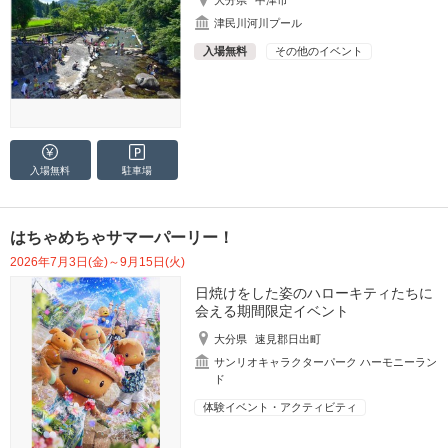
大分県
中津市
津民川河川プール
入場無料
その他のイベント
入場無料
駐車場
はちゃめちゃサマーパーリー！
2026年7月3日(金)～9月15日(火)
日焼けをした姿のハローキティたちに
会える期間限定イベント
大分県
速見郡日出町
サンリオキャラクターパーク ハーモニーラン
ド
体験イベント・アクティビティ