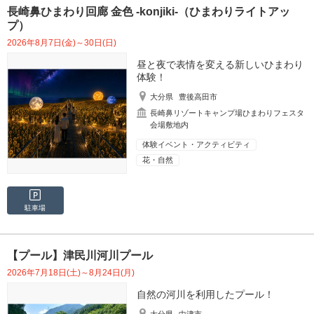
長崎鼻ひまわり回廊 金色 -konjiki-（ひまわりライトアッ
プ）
2026年8月7日(金)～30日(日)
昼と夜で表情を変える新しいひまわり
体験！
大分県
豊後高田市
長崎鼻リゾートキャンプ場ひまわりフェスタ
会場敷地内
体験イベント・アクティビティ
花・自然
駐車場
【プール】津民川河川プール
2026年7月18日(土)～8月24日(月)
自然の河川を利用したプール！