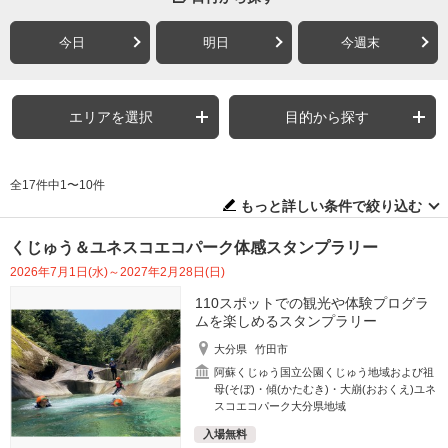
今日
明日
今週末
エリアを選択
目的から探す
全17件中1〜10件
もっと詳しい条件で絞り込む
くじゅう＆ユネスコエコパーク体感スタンプラリー
2026年7月1日(水)～2027年2月28日(日)
110スポットでの観光や体験プログラ
ムを楽しめるスタンプラリー
大分県
竹田市
阿蘇くじゅう国立公園くじゅう地域および祖
母(そぼ)・傾(かたむき)・大崩(おおくえ)ユネ
スコエコパーク大分県地域
入場無料