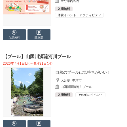
大分県内各所
入場無料
体験イベント・アクティビティ
入場無料
駐車場
【プール】山国川源流河川プール
2026年7月1日(水)～8月31日(月)
自然のプールは気持ちがいい！
大分県
中津市
山国川源流河川プール
入場無料
その他のイベント