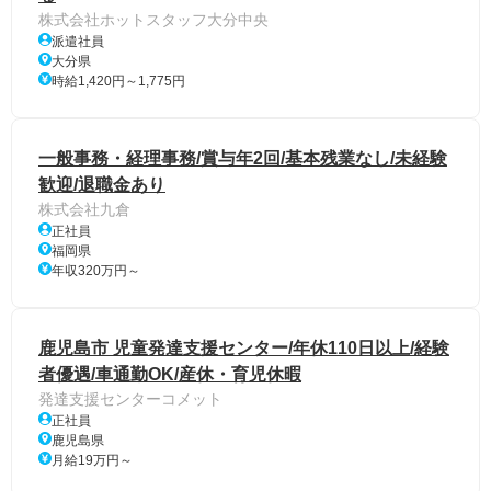
株式会社ホットスタッフ大分中央
派遣社員
大分県
時給1,420円～1,775円
一般事務・経理事務/賞与年2回/基本残業なし/未経験
歓迎/退職金あり
株式会社九倉
正社員
福岡県
年収320万円～
鹿児島市 児童発達支援センター/年休110日以上/経験
者優遇/車通勤OK/産休・育児休暇
発達支援センターコメット
正社員
鹿児島県
月給19万円～