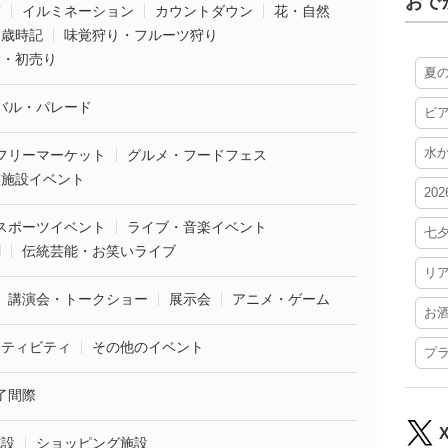
おで
葉
イルミネーション
カウントダウン
花・自然
・歳時記
味覚狩り・フルーツ狩り
袋・初売り
夏
バル・パレード
ビ
水
フリーマーケット
グルメ・フードフェス
業施設イベント
20
スポーツイベント
ライブ・音楽イベント
七
劇
伝統芸能・お笑いライブ
リ
講演会・トークショー
展示会
アニメ・ゲーム
お
クティビティ
その他のイベント
プ
了間際
施設
ショッピング施設