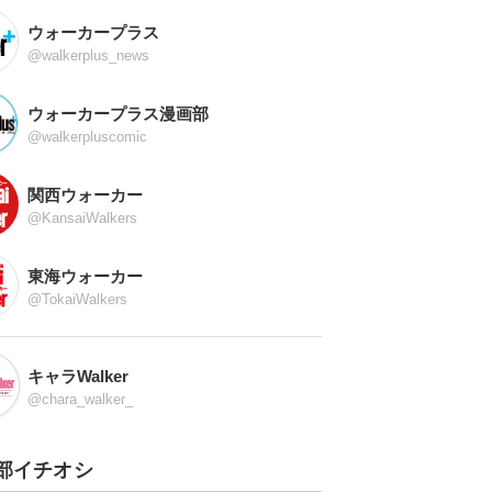
ウォーカープラス
@walkerplus_news
ウォーカープラス漫画部
@walkerpluscomic
関西ウォーカー
@KansaiWalkers
東海ウォーカー
@TokaiWalkers
キャラWalker
@chara_walker_
部イチオシ