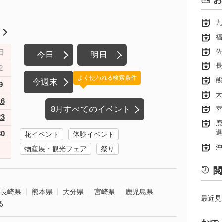
お
九
月
福
佐
日
今日
明日
長
2
よく使われる検索条件
熊
今週末
9
大
16
8月すべてのイベント
宮
23
鹿
選
30
花イベント
体験イベント
沖
物産展・観光フェア
祭り
閲
長崎県
熊本県
大分県
宮崎県
鹿児島県
最近見
る