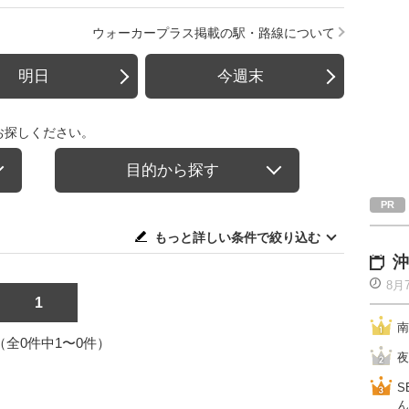
ウォーカープラス掲載の駅・路線について
明日
今週末
お探しください。
目的から探す
もっと詳しい条件で絞り込む
沖
8月
1
南
1（全0件中1〜0件）
夜
S
ん