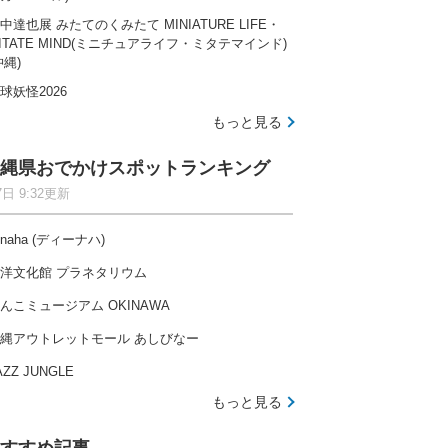
中達也展 みたてのくみたて MINIATURE LIFE・
ITATE MIND(ミニチュアライフ・ミタテマインド)
沖縄)
球妖怪2026
もっと見る
縄県おでかけスポットランキング
7日 9:32更新
-naha (ディーナハ)
洋文化館 プラネタリウム
んこミュージアム OKINAWA
縄アウトレットモール あしびなー
AZZ JUNGLE
もっと見る