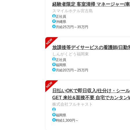
経験者限定 客室清掃 マネージャー/
スマイルホテル宮古島
正社員
沖縄県
月給25万円～35万円
NEW
放課後等デイサービスの看護師/日勤
しんがくどう福岡東
正社員
福岡県
月給20万円～25万円
NEW
日払いOKで即日収入/仕分け・シール
GET 来社&面接不要 自宅でカンタン
株式会社フルキャスト
福岡県
時給1,300円～