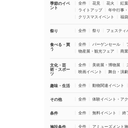
全件
花見
花火
紅
季節のイベ
ント
ライトアップ
年中行事
クリスマスイベント
福
全件
祭り
フェスティ
祭り
全件
バーゲンセール
食べる・買
う
物産展・観光フェア
商
全件
美術展・博物展
文化・芸
術・スポー
映画イベント
舞台・演
ツ
全件
動物関連イベント
趣味・生活
全件
体験イベント・ア
その他
全件
無料イベント
終
条件
全件
アミューズメント
施設条件