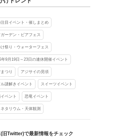
かけトレンド
の注目イベント・催しまとめ
アガーデン・ビアフェス
かけ祭り・ウォーターフェス
26年9月19日～23日の連休開催イベント
夕まつり
アジサイの見頃
アル謎解きイベント
スイーツイベント
酒イベント
恐竜イベント
ラネタリウム・天体観測
X(旧Twitter)で最新情報をチェック