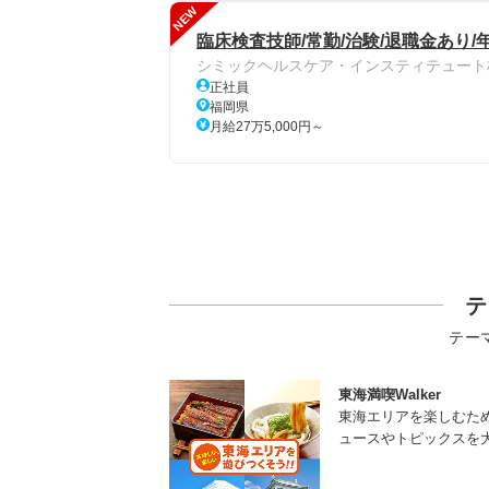
NEW
臨床検査技師/常勤/治験/退職金あり/
シミックヘルスケア・インスティテュート
正社員
福岡県
月給27万5,000円～
テ
テー
東海満喫Walker
東海エリアを楽しむた
ュースやトピックスを