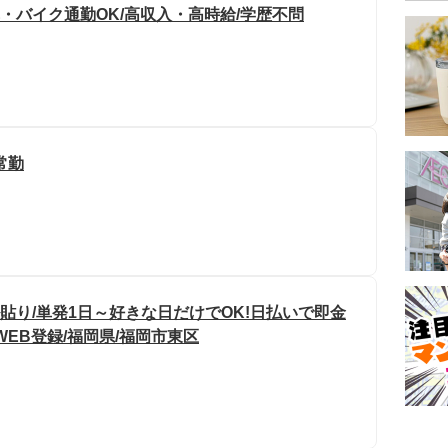
車・バイク通勤OK/高収入・高時給/学歴不問
常勤
貼り/単発1日～好きな日だけでOK!日払いで即金
WEB登録/福岡県/福岡市東区