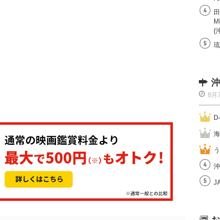
田
M
(
琉
沖
8月
D
海
う
沖
J