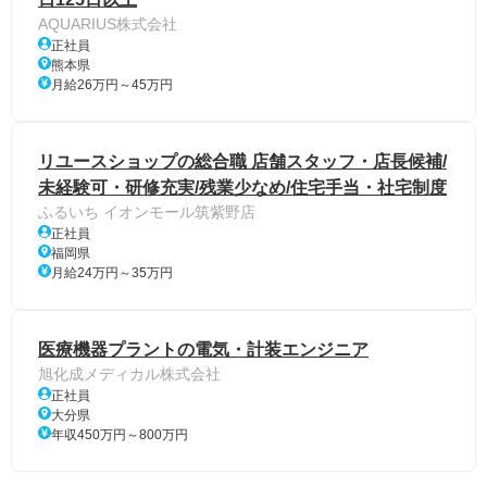
AQUARIUS株式会社
正社員
熊本県
月給26万円～45万円
リユースショップの総合職 店舗スタッフ・店長候補/
未経験可・研修充実/残業少なめ/住宅手当・社宅制度
ふるいち イオンモール筑紫野店
正社員
福岡県
月給24万円～35万円
医療機器プラントの電気・計装エンジニア
旭化成メディカル株式会社
正社員
大分県
年収450万円～800万円