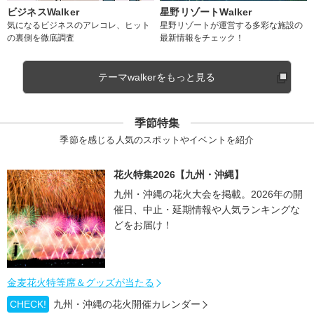
ビジネスWalker
星野リゾートWalker
気になるビジネスのアレコレ、ヒット
星野リゾートが運営する多彩な施設の
の裏側を徹底調査
最新情報をチェック！
テーマwalkerをもっと見る
季節特集
季節を感じる人気のスポットやイベントを紹介
花火特集2026【九州・沖縄】
九州・沖縄の花火大会を掲載。2026年の開
催日、中止・延期情報や人気ランキングな
どをお届け！
金麦花火特等席＆グッズが当たる
CHECK!
九州・沖縄の花火開催カレンダー