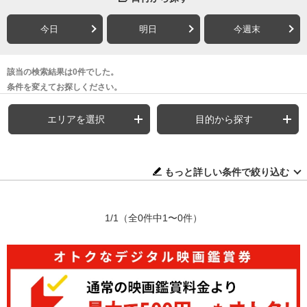
今日
明日
今週末
該当の検索結果は0件でした。
条件を変えてお探しください。
エリアを選択
目的から探す
もっと詳しい条件で絞り込む
1/1
（全0件中1〜0件）