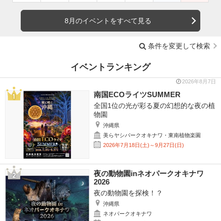
8月のイベントをすべて見る
条件を変更して検索
イベントランキング
2026年8月7日
南国ECOライツSUMMER
全国1位の光が彩る夏の幻想的な夜の植
物園
沖縄県
美らヤシパークオキナワ・東南植物楽園
2026年7月18日(土)～9月27日(日)
夜の動物園inネオパークオキナワ
2026
夜の動物園を探検！？
沖縄県
ネオパークオキナワ