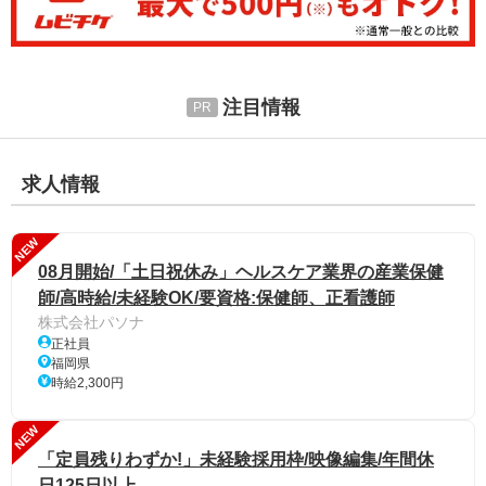
注目情報
求人情報
NEW
08月開始/「土日祝休み」ヘルスケア業界の産業保健
師/高時給/未経験OK/要資格:保健師、正看護師
株式会社パソナ
正社員
福岡県
時給2,300円
NEW
「定員残りわずか!」未経験採用枠/映像編集/年間休
日125日以上