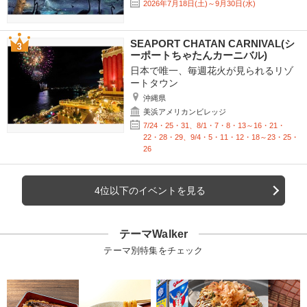
2026年7月18日(土)～9月30日(水)
SEAPORT CHATAN CARNIVAL(シ
ーポートちゃたんカーニバル)
日本で唯一、毎週花火が見られるリゾ
ートタウン
沖縄県
美浜アメリカンビレッジ
7/24・25・31、8/1・7・8・13～16・21・
22・28・29、9/4・5・11・12・18～23・25・
26
4位以下のイベントを見る
テーマWalker
テーマ別特集をチェック