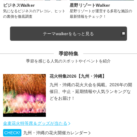
ビジネスWalker
星野リゾートWalker
気になるビジネスのアレコレ、ヒット
星野リゾートが運営する多彩な施設の
の裏側を徹底調査
最新情報をチェック！
テーマwalkerをもっと見る
季節特集
季節を感じる人気のスポットやイベントを紹介
花火特集2026【九州・沖縄】
九州・沖縄の花火大会を掲載。2026年の開
催日、中止・延期情報や人気ランキングな
どをお届け！
金麦花火特等席＆グッズが当たる
CHECK!
九州・沖縄の花火開催カレンダー