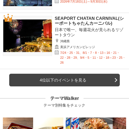
2026年7月18日(土)～9月30日(水)
SEAPORT CHATAN CARNIVAL(シ
ーポートちゃたんカーニバル)
日本で唯一、毎週花火が見られるリゾ
ートタウン
沖縄県
美浜アメリカンビレッジ
7/24・25・31、8/1・7・8・13～16・21・
22・28・29、9/4・5・11・12・18～23・25・
26
4位以下のイベントを見る
テーマWalker
テーマ別特集をチェック