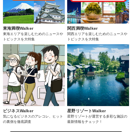
東海満喫Walker
関西満喫Walker
東海エリアを楽しむためのニュースや
関西エリアを楽しむためのニュースや
トピックスを大特集
トピックスを大特集
ビジネスWalker
星野リゾートWalker
気になるビジネスのアレコレ、ヒット
星野リゾートが運営する多彩な施設の
の裏側を徹底調査
最新情報をチェック！