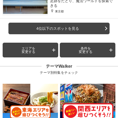
足跡をたどり、魔法ワールドを探索で
きる
東京都
4位以下のスポットを見る
エリアを
条件を
変更する
変更する
テーマWalker
テーマ別特集をチェック