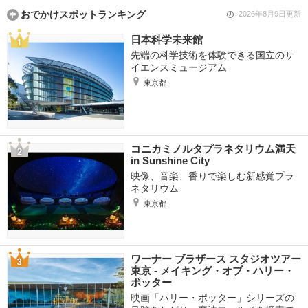
おでかけスポットランキング
2026年8月9日更新
日本科学未来館
先端の科学技術を体験できる国立のサ
イエンスミュージアム
東京都
コニカミノルタプラネタリウム満天
in Sunshine City
映像、音楽、香りで楽しむ新感覚プラ
ネタリウム
東京都
ワーナー ブラザース スタジオツアー
東京 ‐ メイキング・オブ・ハリー・
ポッター
映画「ハリー・ポッター」シリーズの