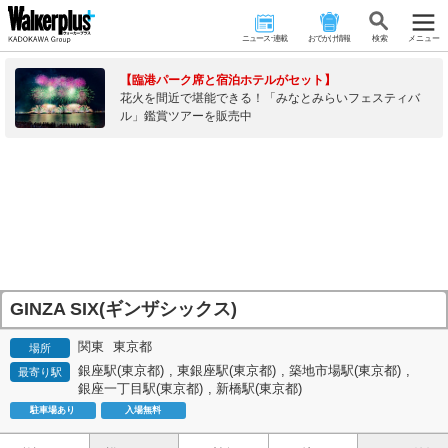
ニュース･連載
おでかけ情報
検 索
メニュー
【臨港パーク席と宿泊ホテルがセット】
花火を間近で堪能できる！「みなとみらいフェスティバ
ル」鑑賞ツアーを販売中
GINZA SIX(ギンザシックス)
関東
東京都
場所
銀座駅(東京都)
,
東銀座駅(東京都)
,
築地市場駅(東京都)
,
最寄り駅
銀座一丁目駅(東京都)
,
新橋駅(東京都)
駐車場あり
入場無料