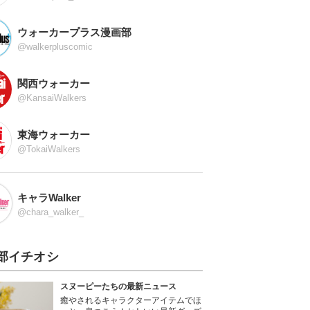
ウォーカープラス漫画部
@walkerpluscomic
関西ウォーカー
@KansaiWalkers
東海ウォーカー
@TokaiWalkers
キャラWalker
@chara_walker_
部イチオシ
スヌーピーたちの最新ニュース
癒やされるキャラクターアイテムでほ