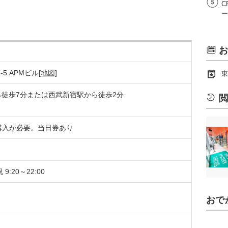
C
ー
お
5 APMビル
[地図]
東
ら徒歩7分または西武新宿駅から徒歩2分
閲
購入が必要。当日券あり
9:20～22:00
おで