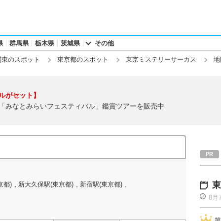
県
群馬県
栃木県
茨城県
その他
関東のスポット
東京都のスポット
東京ミステリーサーカス
地
ルがセット】
「みなとみらいフェスティバル」鑑賞ツアーを販売中
,
,
,
東
京都)
新大久保駅(東京都)
新宿駅(東京都)
8月
第