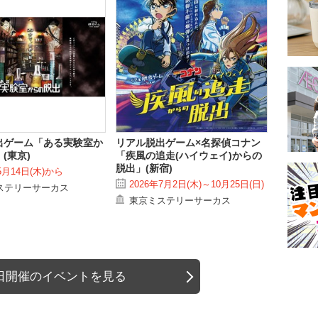
出ゲーム「ある実験室か
リアル脱出ゲーム×名探偵コナン
(東京)
「疾風の追走(ハイウェイ)からの
脱出」(新宿)
5月14日(木)から
2026年7月2日(木)～10月25日(日)
ステリーサーカス
東京ミステリーサーカス
日開催のイベントを見る