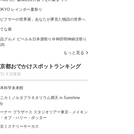
OKYO レインボー夏祭り
ピクサーの世界展」あなたが夢見た物語の世界へ
てな展
品グルメ ビール＆日本酒祭り＠神田明神納涼祭り
026
もっと見る
京都おでかけスポットランキング
7日 9:32更新
本科学未来館
ニカミノルタプラネタリウム満天 in Sunshine
ty
ーナー ブラザース スタジオツアー東京 ‐ メイキン
・オブ・ハリー・ポッター
京ミステリーサーカス