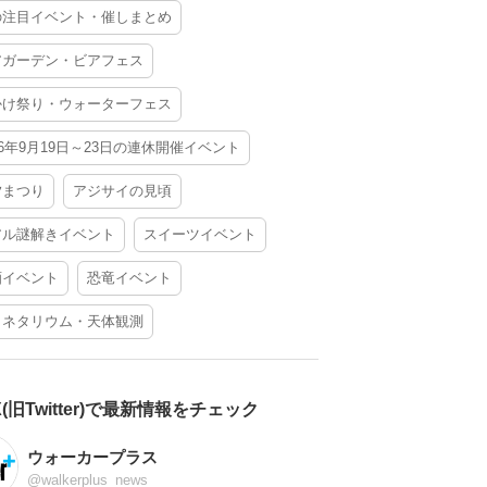
の注目イベント・催しまとめ
アガーデン・ビアフェス
かけ祭り・ウォーターフェス
26年9月19日～23日の連休開催イベント
夕まつり
アジサイの見頃
アル謎解きイベント
スイーツイベント
酒イベント
恐竜イベント
ラネタリウム・天体観測
X(旧Twitter)で最新情報をチェック
ウォーカープラス
@walkerplus_news