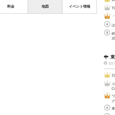
料金
地図
イベント情報
T
「
は
絶
2
東
8月
日
コ
Ci
ワ
グ
東