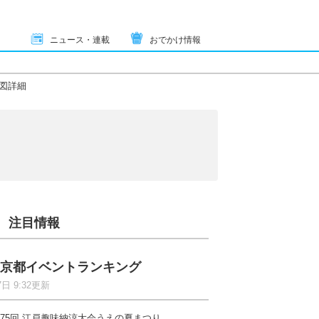
ニュース・連載
おでかけ情報
図詳細
注目情報
京都イベントランキング
7日 9:32更新
75回 江戸趣味納涼大会うえの夏まつり