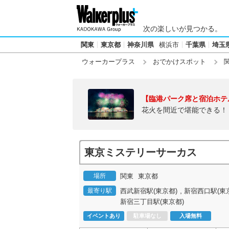
次の楽しいが見つかる。
関東
東京都
神奈川県
横浜市
千葉県
埼玉
ウォーカープラス
おでかけスポット
【臨港パーク席と宿泊ホテ
花火を間近で堪能できる！
東京ミステリーサーカス
場所
関東
東京都
,
最寄り駅
西武新宿駅(東京都)
新宿西口駅(東
新宿三丁目駅(東京都)
イベントあり
駐車場なし
入場無料