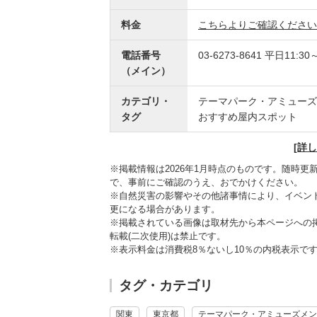
料金
こちらよりご確認ください
電話番号
03-6273-8641
平日11:30～
（メイン）
カテゴリ・
テーマパーク・アミューズ
タグ
おすすめ屋内スポット
[詳
※掲載情報は2026年1月時点のものです。随時
で、事前にご確認のうえ、おでかけください。
※自然災害の影響やその他諸事情により、イベン
更になる場合があります。
※掲載されている画像は取材先から本ページへの
転載(二次使用)は禁止です。
※表示料金は消費税8％ないし10％の内税表示で
タグ・カテゴリ
関東
東京都
テーマパーク・アミューズメン