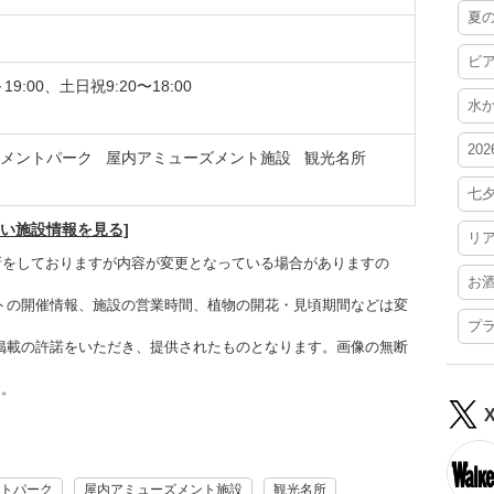
夏
ビ
19:00、土日祝9:20〜18:00
水
20
メントパーク
屋内アミューズメント施設
観光名所
七
しい施設情報を見る]
リ
更新をしておりますが内容が変更となっている場合がありますの
お
トの開催情報、施設の営業時間、植物の開花・見頃期間などは変
プ
掲載の許諾をいただき、提供されたものとなります。画像の無断
す。
トパーク
屋内アミューズメント施設
観光名所