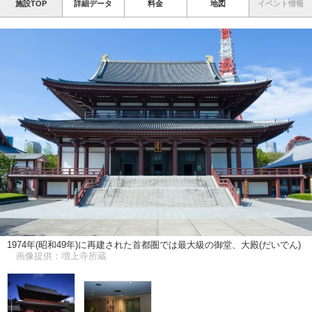
施設TOP
詳細データ
料金
地図
イベント情報
1974年(昭和49年)に再建された首都圏では最大級の御堂、大殿(だいでん)
画像提供：増上寺所蔵