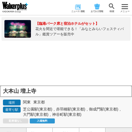
ニュース･連載
おでかけ情報
検 索
メニュー
【臨港パーク席と宿泊ホテルがセット】
花火を間近で堪能できる！「みなとみらいフェスティバ
ル」鑑賞ツアーを販売中
大本山 増上寺
関東
東京都
場所
芝公園駅(東京都)
,
赤羽橋駅(東京都)
,
御成門駅(東京都)
,
最寄り駅
大門駅(東京都)
,
神谷町駅(東京都)
駐車場なし
入場無料