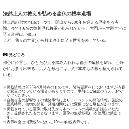
法然上人の教えを弘める念仏の根本道場
浄土宗の七大本山の一つで、開山から600年を迎える歴史ある寺
院。今でも6名の徳川歴代将軍が祀られている。大門から大殿本堂に
至る道程は、穢土(
えど・我々の世界)から極楽浄土に至る世界を表している。
見どころ
都心に位置し、ひとたび足を踏み入れれば都会の喧騒を離れ、心静
かにお参り出来る。広大な敷地には、約200本もの桜が植えられて
いる。
※掲載情報は2025年9月時点のものです。随時更新をしておりますが内容
が変更となっている場合がありますので、事前にご確認のうえ、おで
かけください。
※自然災害の影響やその他諸事情により、イベントの開催情報、施設の
営業時間、植物の開花・見頃期間などは変更になる場合があります。
※掲載されている画像は取材先から本ページへの掲載の許諾をいただ
き、提供されたものとなります。画像の無断転載(二次使用)は禁止で
す。
※表示料金は消費税8％ないし10％の内税表示です。