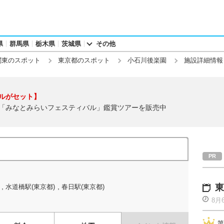
県
群馬県
栃木県
茨城県
その他
関東のスポット
東京都のスポット
小石川後楽園
施設詳細情報
ルがセット】
「みなとみらいフェスティバル」鑑賞ツアーを販売中
,
,
東
水道橋駅(東京都)
春日駅(東京都)
8月
第