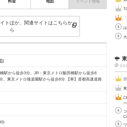
料金
地図
イベント情報
T
「
イトほか、関連サイトはこちらか
は
ら
大
東
図]
8月
橋駅から徒歩3分。JR・東京メトロ飯田橋駅から徒歩8
8分。東京メトロ後楽園駅から徒歩8分 【車】首都高速道路
日
東
C
ー
コ
Ci
0)
ワ