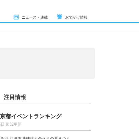
ニュース・連載
おでかけ情報
注目情報
京都イベントランキング
6日 9:32更新
75回 江戸趣味納涼大会うえの夏まつり