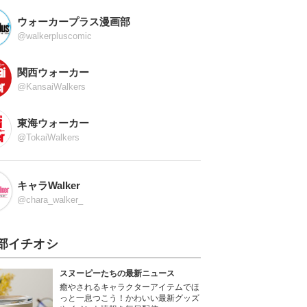
ウォーカープラス漫画部
@walkerpluscomic
関西ウォーカー
@KansaiWalkers
東海ウォーカー
@TokaiWalkers
キャラWalker
@chara_walker_
部イチオシ
スヌーピーたちの最新ニュース
癒やされるキャラクターアイテムでほ
っと一息つこう！かわいい最新グッズ