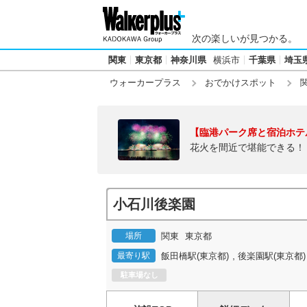
次の楽しいが見つかる。
関東
東京都
神奈川県
横浜市
千葉県
埼玉
ウォーカープラス
おでかけスポット
【臨港パーク席と宿泊ホテ
花火を間近で堪能できる！
小石川後楽園
場所
関東
東京都
,
最寄り駅
飯田橋駅(東京都)
後楽園駅(東京都)
駐車場なし