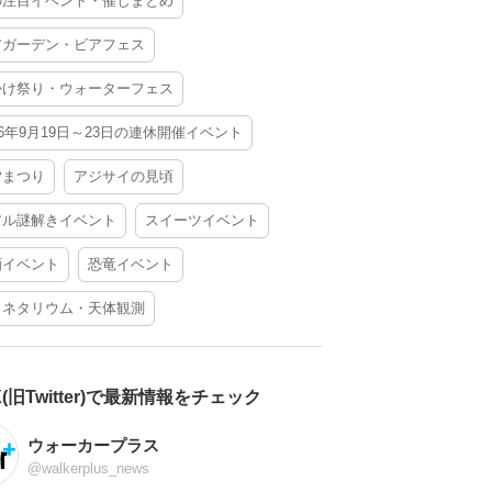
の注目イベント・催しまとめ
アガーデン・ビアフェス
かけ祭り・ウォーターフェス
26年9月19日～23日の連休開催イベント
夕まつり
アジサイの見頃
アル謎解きイベント
スイーツイベント
酒イベント
恐竜イベント
ラネタリウム・天体観測
X(旧Twitter)で最新情報をチェック
ウォーカープラス
@walkerplus_news