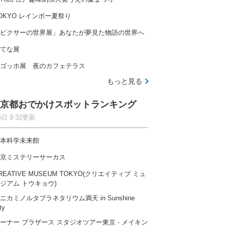
OKYO レインボー夏祭り
ピクサーの世界展」あなたが夢見た物語の世界へ
てな展
ゴッホ展 夜のカフェテラス
もっと見る
京都おでかけスポットランキング
6日 9:32更新
本科学未来館
京ミステリーサーカス
REATIVE MUSEUM TOKYO(クリエイティブ ミュ
ジアム トウキョウ)
ニカミノルタプラネタリウム満天 in Sunshine
ty
ーナー ブラザース スタジオツアー東京 ‐ メイキン