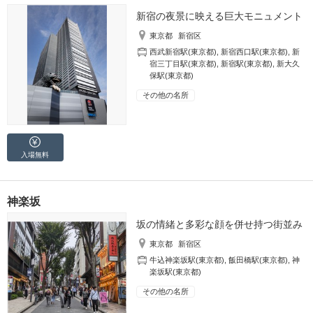
新宿の夜景に映える巨大モニュメント
東京都
新宿区
西武新宿駅(東京都)
,
新宿西口駅(東京都)
,
新
宿三丁目駅(東京都)
,
新宿駅(東京都)
,
新大久
保駅(東京都)
その他の名所
入場無料
神楽坂
坂の情緒と多彩な顔を併せ持つ街並み
東京都
新宿区
牛込神楽坂駅(東京都)
,
飯田橋駅(東京都)
,
神
楽坂駅(東京都)
その他の名所