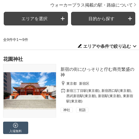
ウォーカープラス掲載の駅・路線について
エリアを選択
目的から探す
全9件中1〜9件
エリアや条件で絞り込む
花園神社
新宿の街にひっそりと佇む商売繁盛の
神
東京都
新宿区
新宿三丁目駅(東京都)
,
新宿西口駅(東京都)
,
西武新宿駅(東京都)
,
新宿駅(東京都)
,
東新宿
駅(東京都)
神社
初詣
入場無料