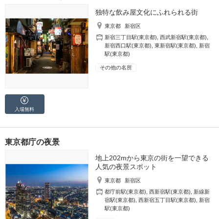
独特な飲み屋文化にふれられる街
東京都
新宿区
新宿三丁目駅(東京都)
,
西武新宿駅(東京都)
,
新宿西口駅(東京都)
,
東新宿駅(東京都)
,
新宿
駅(東京都)
その他の名所
入場無料
東京都庁の夜景
地上202mから東京の街を一望できる
人気の夜景スポット
東京都
新宿区
都庁前駅(東京都)
,
西新宿駅(東京都)
,
新線新
宿駅(東京都)
,
西新宿五丁目駅(東京都)
,
新宿
駅(東京都)