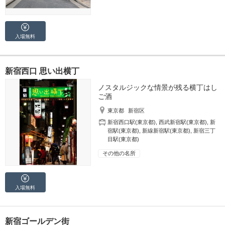
入場無料
新宿西口 思い出横丁
ノスタルジックな情景が残る横丁はし
ご酒
東京都
新宿区
新宿西口駅(東京都)
,
西武新宿駅(東京都)
,
新
宿駅(東京都)
,
新線新宿駅(東京都)
,
新宿三丁
目駅(東京都)
その他の名所
入場無料
新宿ゴールデン街