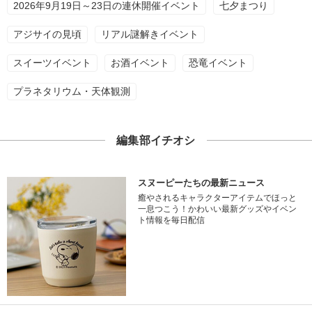
2026年9月19日～23日の連休開催イベント
七夕まつり
アジサイの見頃
リアル謎解きイベント
スイーツイベント
お酒イベント
恐竜イベント
プラネタリウム・天体観測
編集部イチオシ
スヌーピーたちの最新ニュース
癒やされるキャラクターアイテムでほっと
一息つこう！かわいい最新グッズやイベン
ト情報を毎日配信