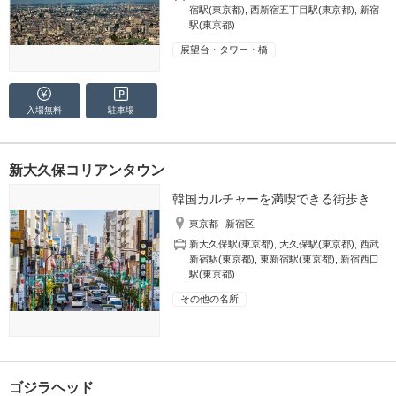
宿駅(東京都)
,
西新宿五丁目駅(東京都)
,
新宿
駅(東京都)
展望台・タワー・橋
入場無料
駐車場
新大久保コリアンタウン
韓国カルチャーを満喫できる街歩き
東京都
新宿区
新大久保駅(東京都)
,
大久保駅(東京都)
,
西武
新宿駅(東京都)
,
東新宿駅(東京都)
,
新宿西口
駅(東京都)
その他の名所
ゴジラヘッド