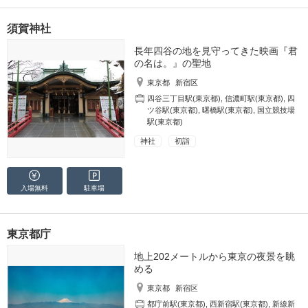
須賀神社
長年四谷の地を見守ってきた映画『君
の名は。』の聖地
東京都
新宿区
四谷三丁目駅(東京都)
,
信濃町駅(東京都)
,
四
ツ谷駅(東京都)
,
曙橋駅(東京都)
,
国立競技場
駅(東京都)
神社
初詣
入場無料
駐車場
東京都庁
地上202メートルから東京の夜景を眺
める
東京都
新宿区
都庁前駅(東京都)
,
西新宿駅(東京都)
,
新線新