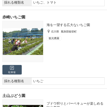
採れる種類名
いちご、トマト
赤崎いちご園
海を一望する広大ないちご園
石川県
鳳珠郡能登町
観光農園
駐車場
採れる種類名
いちご
土山ぶどう園
ブドウ狩りとバーベキューが楽しめる