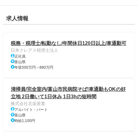
求人情報
税務・税理士/転勤なし/年間休日120日以上/車通勤可
日本クレアス税理士法人
正社員
富山県
年収500万円～880万円
清掃員/完全室内/富山市民病院そば!車通勤もOKの好
立地 2日働いて1日休み 1日3hの短時間
株式会社北栄産業
アルバイト・パート
富山県
時給1,100円