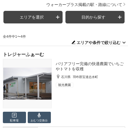
ウォーカープラス掲載の駅・路線について
エリアを選択
目的から探す
全4件中1〜4件
エリアや条件で絞り込む
トレジャーふぁーむ
バリアフリー完備の快適農園でいちご
やトマトを収穫
石川県
羽咋郡宝達志水町
観光農園
駐車場
おむつ
交換台