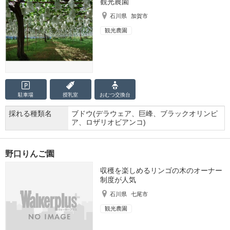
観光農園
石川県
加賀市
観光農園
駐車場
授乳室
おむつ
交換台
採れる種類名
ブドウ(デラウェア、巨峰、ブラックオリンピ
ア、ロザリオビアンコ)
野口りんご園
収穫を楽しめるリンゴの木のオーナー
制度が人気
石川県
七尾市
観光農園